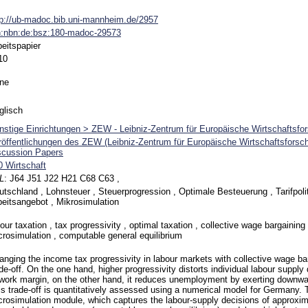
tp://ub-madoc.bib.uni-mannheim.de/2957
n:nbn:de:bsz:180-madoc-29573
beitspapier
10
ne
glisch
nstige Einrichtungen > ZEW - Leibniz-Zentrum für Europäische Wirtschaftsfo
röffentlichungen des ZEW (Leibniz-Zentrum für Europäische Wirtschaftsfors
scussion Papers
0 Wirtschaft
L
:
J64 J51 J22 H21 C68 C63 ,
utschland , Lohnsteuer , Steuerprogression , Optimale Besteuerung , Tarifpoliti
beitsangebot , Mikrosimulation
our taxation , tax progressivity , optimal taxation , collective wage bargainin
crosimulation , computable general equilibrium
anging the income tax progressivity in labour markets with collective wage ba
de-off. On the one hand, higher progressivity distorts individual labour supply
-work margin, on the other hand, it reduces unemployment by exerting downw
is trade-off is quantitatively assessed using a numerical model for Germany
crosimulation module, which captures the labour-supply decisions of approxim