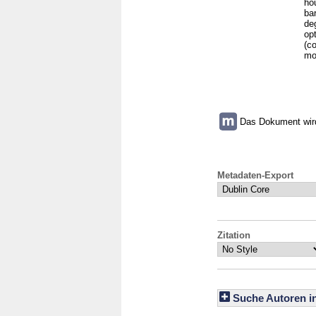
ho
ba
de
op
(c
mo
Das Dokument wird 
Metadaten-Export
Zitation
Suche Autoren i