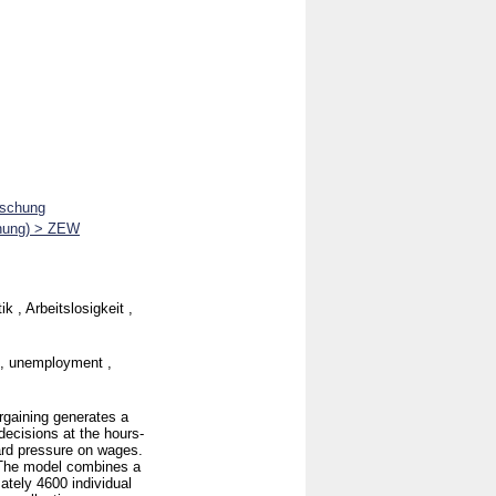
rschung
chung) > ZEW
k , Arbeitslosigkeit ,
g , unemployment ,
rgaining generates a
 decisions at the hours-
ard pressure on wages.
. The model combines a
ately 4600 individual