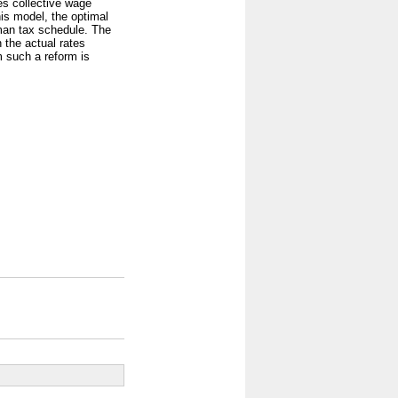
es collective wage
is model, the optimal
rman tax schedule. The
 the actual rates
m such a reform is