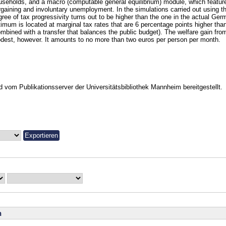
useholds, and a macro (computable general equilibrium) module, which featur
rgaining and involuntary unemployment. In the simulations carried out using th
gree of tax progressivity turns out to be higher than the one in the actual Ge
timum is located at marginal tax rates that are 6 percentage points higher than
ombined with a transfer that balances the public budget). The welfare gain fro
dest, however. It amounts to no more than two euros per person per month.
vom Publikationsserver der Universitätsbibliothek Mannheim bereitgestellt.
n