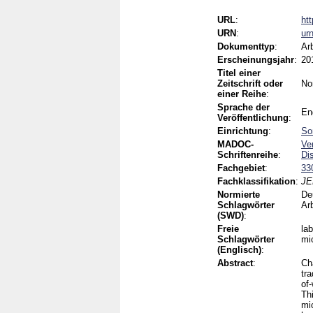
URL
:
ht
URN
:
ur
Dokumenttyp
:
Ar
Erscheinungsjahr
:
20
Titel einer
Zeitschrift oder
No
einer Reihe
:
Sprache der
En
Veröffentlichung
:
Einrichtung
:
So
MADOC-
Ve
Schriftenreihe
:
Di
Fachgebiet
:
33
Fachklassifikation
:
JE
Normierte
De
Schlagwörter
Ar
(SWD)
:
Freie
lab
Schlagwörter
mi
(Englisch)
:
Abstract
:
Ch
tra
of
Th
mi