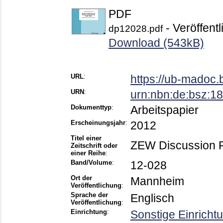
PDF
- Veröffentl
dp12028.pdf
Download (543kB)
URL
:
https://ub-madoc
URN
:
urn:nbn:de:bsz:
Dokumenttyp
:
Arbeitspapier
Erscheinungsjahr
:
2012
Titel einer
ZEW Discussion 
Zeitschrift oder
einer Reihe
:
Band/Volume
:
12-028
Ort der
Mannheim
Veröffentlichung
:
Sprache der
Englisch
Veröffentlichung
:
Einrichtung
:
Sonstige Einricht