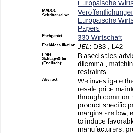
Europäische Wirt
MADOC-
Veröffentlichunge
Schriftenreihe
:
Europäische Wirt
Papers
Fachgebiet
:
330 Wirtschaft
Fachklassifikation
:
JEL
:
D83 , L42,
Freie
Biased sales adv
Schlagwörter
dilemma , matching 
(Englisch)
:
restraints
Abstract
:
We investigate th
resale price main
through common ret
product specific pr
margins are low, 
to induce favorabl
manufacturers, pro