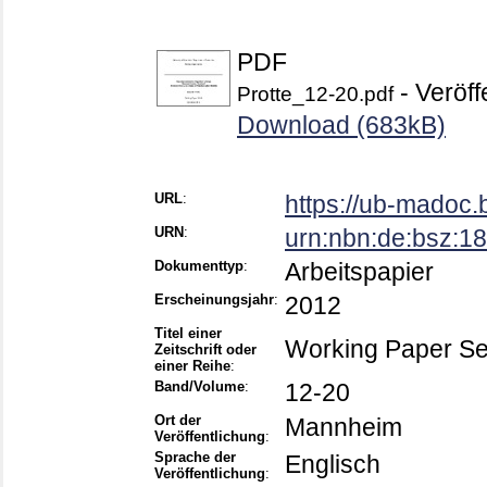
PDF
- Veröff
Protte_12-20.pdf
Download (683kB)
URL
:
https://ub-madoc
URN
:
urn:nbn:de:bsz:
Dokumenttyp
:
Arbeitspapier
Erscheinungsjahr
:
2012
Titel einer
Working Paper Se
Zeitschrift oder
einer Reihe
:
Band/Volume
:
12-20
Ort der
Mannheim
Veröffentlichung
:
Sprache der
Englisch
Veröffentlichung
: