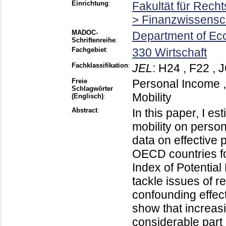
Einrichtung
:
Fakultät für Rech
> Finanzwissensch
MADOC-
Department of Ec
Schriftenreihe
:
Fachgebiet
:
330 Wirtschaft
Fachklassifikation
:
JEL
:
H24 , F22 , J
Freie
Personal Income ,
Schlagwörter
Mobility
(Englisch)
:
Abstract
:
In this paper, I es
mobility on perso
data on effective 
OECD countries fo
Index of Potential
tackle issues of r
confounding effect
show that increasi
considerable part 