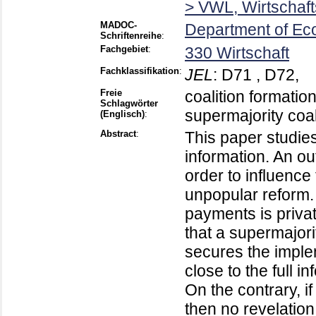
> VWL, Wirtschaft
MADOC-
Department of Ec
Schriftenreihe
:
Fachgebiet
:
330 Wirtschaft
Fachklassifikation
:
JEL
:
D71 , D72,
Freie
coalition formation
Schlagwörter
supermajority coali
(Englisch)
:
Abstract
:
This paper studie
information. An ou
order to influence
unpopular reform.
payments is priva
that a supermajorit
secures the implem
close to the full i
On the contrary, if
then no revelation