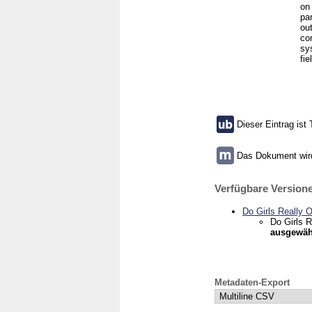
on
par
ou
co
sy
fie
Dieser Eintrag ist 
Das Dokument wird 
Verfügbare Versione
Do Girls Really 
Do Girls 
ausgewäh
Metadaten-Export