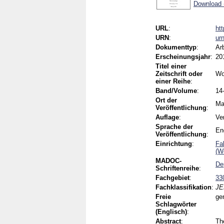
Download 
URL
:
ht
URN
:
ur
Dokumenttyp
:
Ar
Erscheinungsjahr
:
20
Titel einer
Zeitschrift oder
Wo
einer Reihe
:
Band/Volume
:
14
Ort der
Ma
Veröffentlichung
:
Auflage
:
Ve
Sprache der
En
Veröffentlichung
:
Einrichtung
:
Fa
(W
MADOC-
De
Schriftenreihe
:
Fachgebiet
:
33
Fachklassifikation
:
JE
Freie
ge
Schlagwörter
(Englisch)
:
Abstract
:
Th