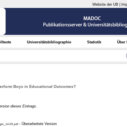
Website der UB
|
Im
lltexte
Universitätsbibliographie
Statistik
Über
perform Boys in Educational Outcomes?
Version dieses Eintrags.
- Überarbeitete Version
gin_14-05.pdf