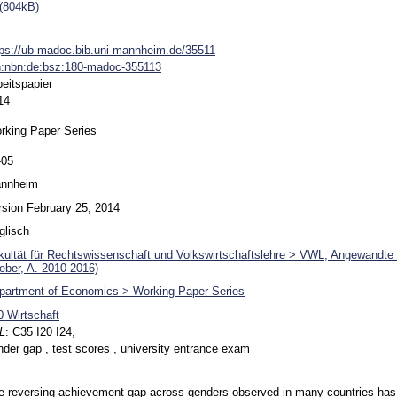
(804kB)
tps://ub-madoc.bib.uni-mannheim.de/35511
n:nbn:de:bsz:180-madoc-355113
beitspapier
14
rking Paper Series
-05
nnheim
rsion February 25, 2014
glisch
kultät für Rechtswissenschaft und Volkswirtschaftslehre > VWL, Angewandte
eber, A. 2010-2016)
partment of Economics > Working Paper Series
0 Wirtschaft
L
:
C35 I20 I24,
nder gap , test scores , university entrance exam
e reversing achievement gap across genders observed in many countries has 