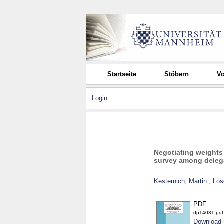
Startseite
Stöbern
Vo
Login
Negotiating weights
survey among delegat
Kesternich, Martin
;
Lös
PDF
dp14031.pdf
Download 