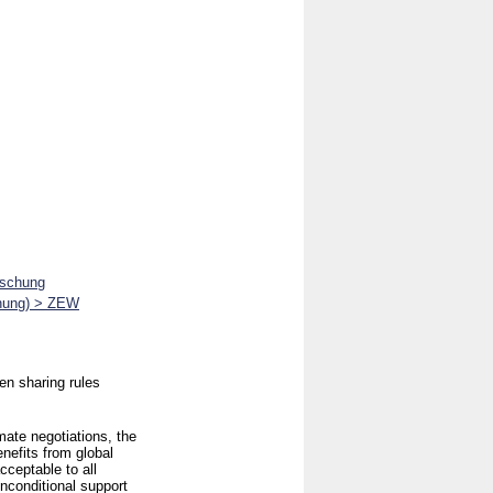
rschung
chung) > ZEW
den sharing rules
mate negotiations, the
enefits from global
cceptable to all
unconditional support