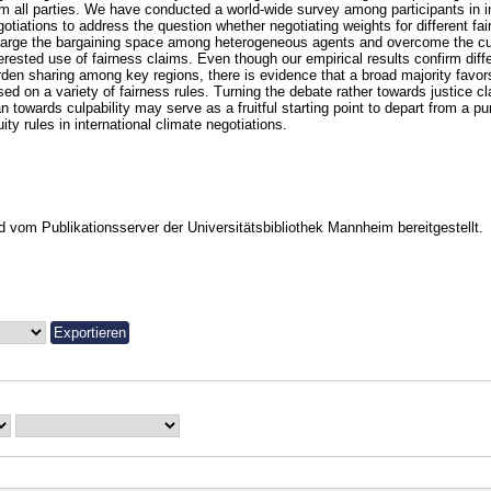
om all parties. We have conducted a world-wide survey among participants in in
gotiations to address the question whether negotiating weights for different f
large the bargaining space among heterogeneous agents and overcome the cur
terested use of fairness claims. Even though our empirical results confirm diff
rden sharing among key regions, there is evidence that a broad majority favors
sed on a variety of fairness rules. Turning the debate rather towards justice 
n towards culpability may serve as a fruitful starting point to depart from a pu
ity rules in international climate negotiations.
vom Publikationsserver der Universitätsbibliothek Mannheim bereitgestellt.