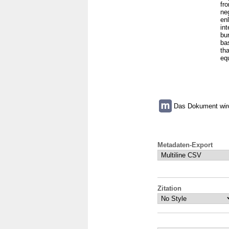
fr
ne
en
in
bu
ba
tha
equ
Das Dokument wird 
Metadaten-Export
Zitation