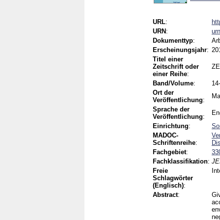
URL
:
ht
URN
:
ur
Dokumenttyp
:
Ar
Erscheinungsjahr
:
20
Titel einer
Zeitschrift oder
ZE
einer Reihe
:
Band/Volume
:
14
Ort der
Ma
Veröffentlichung
:
Sprache der
En
Veröffentlichung
:
Einrichtung
:
So
MADOC-
Ve
Schriftenreihe
:
Di
Fachgebiet
:
33
Fachklassifikation
:
JE
Freie
Int
Schlagwörter
(Englisch)
:
Abstract
:
Giv
ac
en
neg