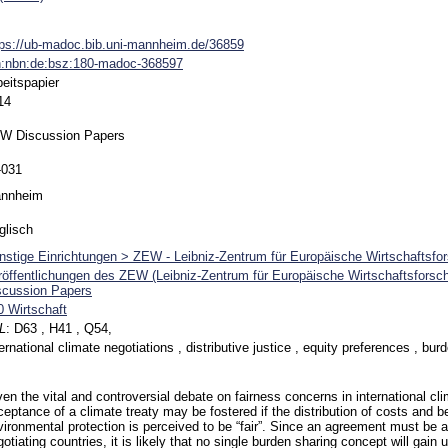
tps://ub-madoc.bib.uni-mannheim.de/36859
n:nbn:de:bsz:180-madoc-368597
beitspapier
14
W Discussion Papers
-031
nnheim
glisch
nstige Einrichtungen > ZEW - Leibniz-Zentrum für Europäische Wirtschaftsfo
röffentlichungen des ZEW (Leibniz-Zentrum für Europäische Wirtschaftsfors
scussion Papers
0 Wirtschaft
L
:
D63 , H41 , Q54,
ernational climate negotiations , distributive justice , equity preferences , bur
en the vital and controversial debate on fairness concerns in international cli
ceptance of a climate treaty may be fostered if the distribution of costs and b
vironmental protection is perceived to be “fair”. Since an agreement must be a
otiating countries, it is likely that no single burden sharing concept will gain 