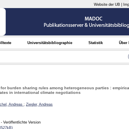
Website der UB
|
Im
lltexte
Universitätsbibliographie
Statistik
Über
 for burden sharing rules among heterogeneous parties : empirica
es in international climate negotiations
chel, Andreas
;
Ziegler, Andreas
- Veröffentlichte Version
(527kB)