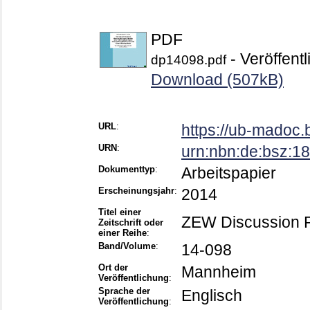
PDF
- Veröffentl
dp14098.pdf
Download (507kB)
URL
:
https://ub-madoc
URN
:
urn:nbn:de:bsz:
Dokumenttyp
:
Arbeitspapier
Erscheinungsjahr
:
2014
Titel einer
ZEW Discussion 
Zeitschrift oder
einer Reihe
:
Band/Volume
:
14-098
Ort der
Mannheim
Veröffentlichung
:
Sprache der
Englisch
Veröffentlichung
: