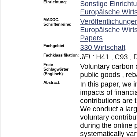
Einrichtung
:
Sonstige Einricht
Europäische Wirt
MADOC-
Veröffentlichunge
Schriftenreihe
:
Europäische Wirt
Papers
Fachgebiet
:
330 Wirtschaft
Fachklassifikation
:
JEL
:
H41 , C93 , 
Freie
Voluntary carbon o
Schlagwörter
public goods , re
(Englisch)
:
Abstract
:
In this paper, we 
impacts of financi
contributions are 
We conduct a larg
voluntary contribu
during the online 
systematically var