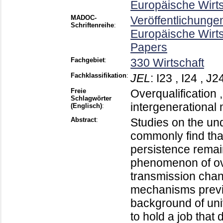
Europäische Wirt
MADOC-
Veröffentlichunge
Schriftenreihe
:
Europäische Wirt
Papers
Fachgebiet
:
330 Wirtschaft
Fachklassifikation
:
JEL
:
I23 , I24 , J2
Freie
Overqualification 
Schlagwörter
intergenerational
(Englisch)
:
Abstract
:
Studies on the un
commonly find that
persistence remai
phenomenon of ove
transmission chan
mechanisms previo
background of univ
to hold a job that 