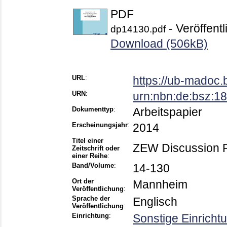
PDF
- Veröffentl
dp14130.pdf
Download (506kB)
URL
:
https://ub-madoc
URN
:
urn:nbn:de:bsz:
Dokumenttyp
:
Arbeitspapier
Erscheinungsjahr
:
2014
Titel einer
ZEW Discussion 
Zeitschrift oder
einer Reihe
:
Band/Volume
:
14-130
Ort der
Mannheim
Veröffentlichung
:
Sprache der
Englisch
Veröffentlichung
:
Einrichtung
:
Sonstige Einricht