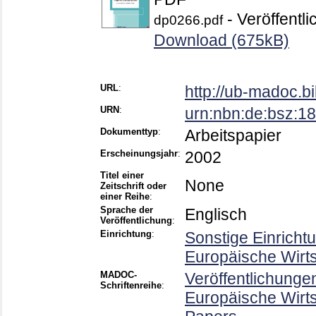
- Veröffentli
dp0266.pdf
Download (675kB)
URL
:
http://ub-madoc.
URN
:
urn:nbn:de:bsz:1
Dokumenttyp
:
Arbeitspapier
Erscheinungsjahr
:
2002
Titel einer
None
Zeitschrift oder
einer Reihe
:
Sprache der
Englisch
Veröffentlichung
:
Einrichtung
:
Sonstige Einricht
Europäische Wirt
MADOC-
Veröffentlichunge
Schriftenreihe
:
Europäische Wirt