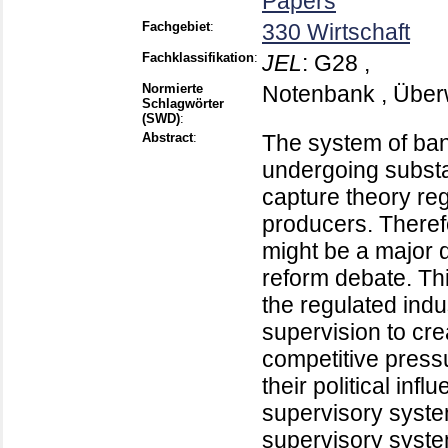
Papers
Fachgebiet
:
330 Wirtschaft
Fachklassifikation
:
JEL
:
G28 ,
Normierte
Notenbank , Über
Schlagwörter
(SWD)
:
Abstract
:
The system of ban
undergoing substan
capture theory reg
producers. Therefo
might be a major d
reform debate. Thi
the regulated indus
supervision to cre
competitive pressu
their political inf
supervisory syste
supervisory system