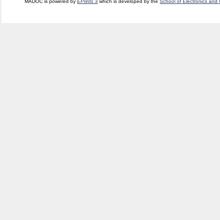
MADOC is powered by
EPrints 3
which is developed by the
School of Electronics and