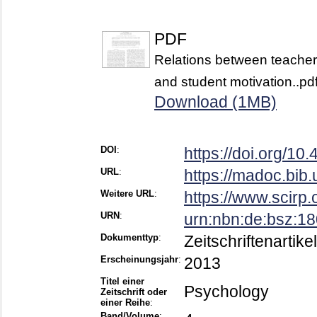
PDF
Relations between teachers'
and student motivation..pd
Download (1MB)
DOI
:
https://doi.org/1
URL
:
https://madoc.bib
Weitere URL
:
https://www.scirp.
URN
:
urn:nbn:de:bsz:1
Dokumenttyp
:
Zeitschriftenartikel
Erscheinungsjahr
:
2013
Titel einer
Psychology
Zeitschrift oder
einer Reihe
:
Band/Volume
: