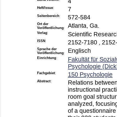
4
Heft/Issue
:
7
Seitenbereich
:
572-584
Ort der
Atlanta, Ga.
Veröffentlichung
:
Verlag
:
Scientific Researc
ISSN
:
2152-7180 , 2152
Sprache der
Englisch
Veröffentlichung
:
Einrichtung
:
Fakultät für Sozi
Psychologie (Dic
Fachgebiet
:
150 Psychologie
Abstract
:
Relations between 
instructional prac
room goal structur
analyzed, focusing
of a questionnair