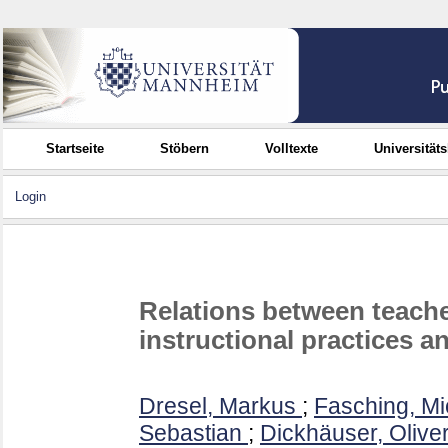
Startseite
Stöbern
Volltexte
Universität
Login
Relations between teacher
instructional practices a
Dresel, Markus
;
Fasching, Mi
Sebastian
;
Dickhäuser, Olive