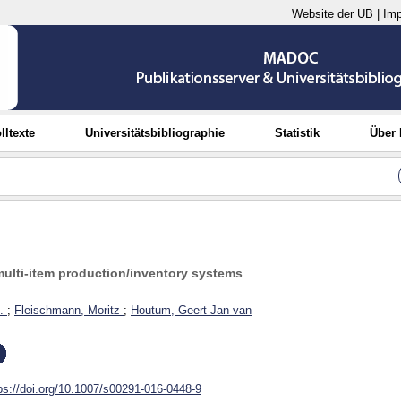
Website der UB
|
Im
lltexte
Universitätsbibliographie
Statistik
Über
multi-item production/inventory systems
.
;
Fleischmann, Moritz
;
Houtum, Geert-Jan van
ps://doi.org/10.1007/s00291-016-0448-9