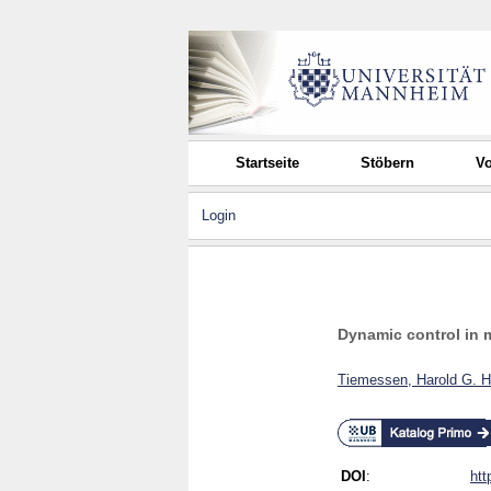
Startseite
Stöbern
Vo
Login
Dynamic control in 
Tiemessen, Harold G. H
DOI
:
htt