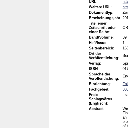
URL
:
htt
Weitere URL
:
htt
Dokumenttyp
:
Zei
Erscheinungsjahr
:
20
Titel einer
Zeitschrift oder
OR
einer Reihe
:
Band/Volume
:
39
Heft/Issue
:
1
Seitenbereich
:
16
Ort der
Ber
Veröffentlichung
:
Verlag
:
Spr
ISSN
:
017
Sprache der
Eng
Veröffentlichung
:
Einrichtung
:
Fak
Fachgebiet
:
330
Freie
inv
Schlagwörter
(Englisch)
:
Abstract
:
We 
Fin
an 
pro
of 