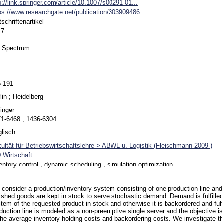
p://link.springer.com/article/10.1007/s00291-01...
ps://www.researchgate.net/publication/303909486...
tschriftenartikel
17
 Spectrum
5-191
lin ; Heidelberg
inger
1-6468 , 1436-6304
lisch
ultät für Betriebswirtschaftslehre > ABWL u. Logistik (Fleischmann 2009-)
 Wirtschaft
entory control , dynamic scheduling , simulation optimization
consider a production/inventory system consisting of one production line and
ished goods are kept in stock to serve stochastic demand. Demand is fulfilled
item of the requested product in stock and otherwise it is backordered and fulfi
duction line is modeled as a non-preemptive single server and the objective 
the average inventory holding costs and backordering costs. We investigate th