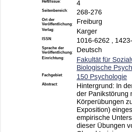
Heft/Issue
:
4
Seitenbereich
:
268-276
Ort der
Freiburg
Veröffentlichung
:
Verlag
:
Karger
ISSN
:
1016-6262 , 1423
Sprache der
Deutsch
Veröffentlichung
:
Einrichtung
:
Fakultät für Sozia
Biologische Psych
Fachgebiet
:
150 Psychologie
Abstract
:
Hintergrund: In de
der Panikstörung 
Körperübungen zu
Exposition) einge
empirische Unter
dieser Übungen vor