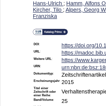
Hans-Ulrich
;
Hamm, Alfons O
Kircher, Tilo
;
Alpers, Georg W
Franziska
DOI
:
https://doi.org/1
URL
:
https://madoc.bib
Weitere URL
:
https://www.karger
URN
:
urn:nbn:de:bsz:1
Dokumenttyp
:
Zeitschriftenartikel
Erscheinungsjahr
:
2015
Titel einer
Verhaltenstherapi
Zeitschrift oder
einer Reihe
:
Band/Volume
:
25