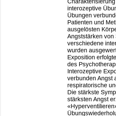
Charakterisierung 
interozeptive Übu
Übungen verbunde
Patienten und Met
ausgelösten Kör
Angststärken von 
verschiedene inte
wurden ausgewerte
Exposition erfolg
des Psychotherap
Interozeptive Exp
verbunden Angst a
respiratorische u
Die stärkste Sym
stärksten Angst 
«Hyperventiliere
Übungswiederholu