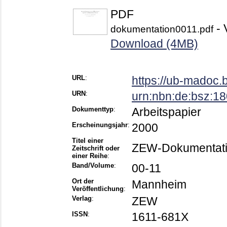
PDF
- 
dokumentation0011.pdf
Download (4MB)
URL
:
https://ub-madoc
URN
:
urn:nbn:de:bsz:1
Dokumenttyp
:
Arbeitspapier
Erscheinungsjahr
:
2000
Titel einer
ZEW-Dokumentat
Zeitschrift oder
einer Reihe
:
Band/Volume
:
00-11
Ort der
Mannheim
Veröffentlichung
:
Verlag
:
ZEW
ISSN
:
1611-681X