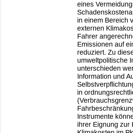
eines Vermeidungs
Schadenskostenans
in einem Bereich 
externen Klimakos
Fahrer angerechne
Emissionen auf ein
reduziert. Zu die
umweltpolitische I
unterschieden wer
Information und Au
Selbstverpflichtun
in ordnungsrecht
(Verbrauchsgrenz
Fahrbeschränkun
Instrumente können
ihrer Eignung zur 
Klimakosten im Pk