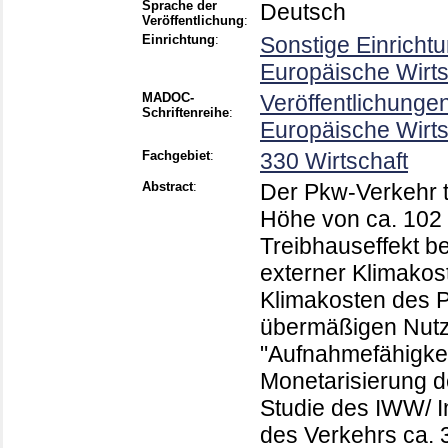
Sprache der
Deutsch
Veröffentlichung
:
Einrichtung
:
Sonstige Einricht
Europäische Wirt
MADOC-
Veröffentlichunge
Schriftenreihe
:
Europäische Wirt
Fachgebiet
:
330 Wirtschaft
Abstract
:
Der Pkw-Verkehr t
Höhe von ca. 102 
Treibhauseffekt be
externer Klimakos
Klimakosten des 
übermäßigen Nut
"Aufnahmefähigkei
Monetarisierung d
Studie des IWW/ I
des Verkehrs ca. 