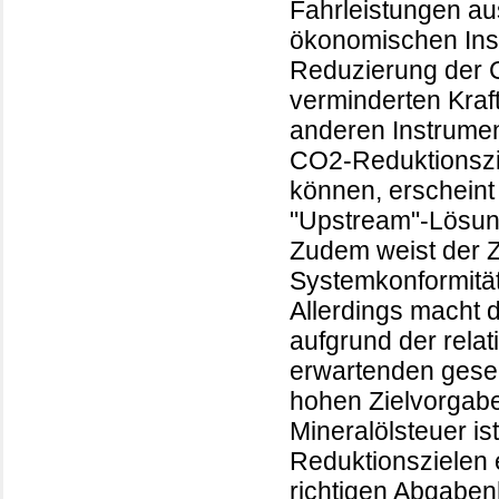
Fahrleistungen au
ökonomischen Inst
Reduzierung der 
verminderten Kraf
anderen Instrumen
CO2-Reduktionszie
können, erscheint 
"Upstream"-Lösun
Zudem weist der Z
Systemkonformität
Allerdings macht 
aufgrund der rela
erwartenden gesel
hohen Zielvorgab
Mineralölsteuer is
Reduktionszielen 
richtigen Abgabe