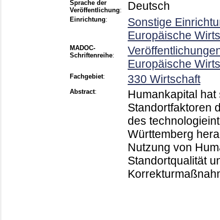
Sprache der
Deutsch
Veröffentlichung
:
Einrichtung
:
Sonstige Einricht
Europäische Wirt
MADOC-
Veröffentlichunge
Schriftenreihe
:
Europäische Wirt
Fachgebiet
:
330 Wirtschaft
Abstract
:
Humankapital hat s
Standortfaktoren d
des technologiein
Württemberg heraus
Nutzung von Human
Standortqualität u
Korrekturmaßnah