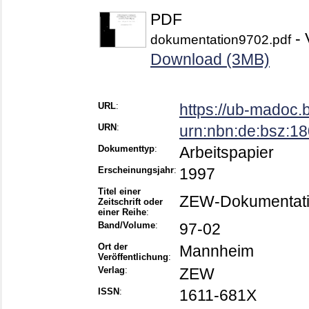
PDF
- 
dokumentation9702.pdf
Download (3MB)
URL
:
https://ub-madoc
URN
:
urn:nbn:de:bsz:1
Dokumenttyp
:
Arbeitspapier
Erscheinungsjahr
:
1997
Titel einer
ZEW-Dokumentat
Zeitschrift oder
einer Reihe
:
Band/Volume
:
97-02
Ort der
Mannheim
Veröffentlichung
:
Verlag
:
ZEW
ISSN
:
1611-681X