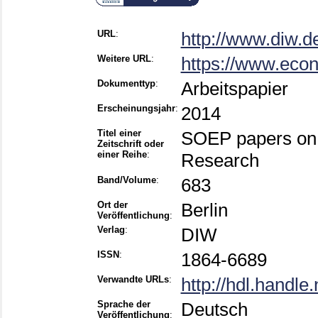
URL
:
http://www.diw.d
Weitere URL
:
https://www.econ
Dokumenttyp
:
Arbeitspapier
Erscheinungsjahr
:
2014
Titel einer
SOEP papers on M
Zeitschrift oder
einer Reihe
:
Research
Band/Volume
:
683
Ort der
Berlin
Veröffentlichung
:
Verlag
:
DIW
ISSN
:
1864-6689
Verwandte URLs
:
http://hdl.handl
Sprache der
Deutsch
Veröffentlichung
: