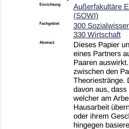
Einrichtung
:
Außerfakultäre 
(SOWI)
Fachgebiet
:
300 Sozialwissen
330 Wirtschaft
Abstract
:
Dieses Papier unt
eines Partners au
Paaren auswirkt.
zwischen den Part
Theoriestränge.
davon aus, dass d
welcher am Arbei
Hausarbeit über
oder ihrem Gesch
hingegen basiere