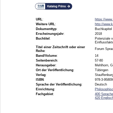
URL
:
https://www.
Weitere URL
:
http://www.
Dokumenttyp
:
Buchkapitel
Erscheinungsjahr
:
2018
Buchtitel
:
Potenziale 
Einflussfakt
Titel einer Zeitschrift oder einer
Forum Sprac
Reihe
:
Band/Volume
:
14
Seitenbereich
:
57-80
Herausgeber
:
Mehlhorn, Gr
Ort der Veröffentlichung
:
Tübingen
Verlag
:
Stauffenburg
ISBN
:
978-3-95809
Sprache der Veröffentlichung
:
Deutsch
Einrichtung
:
Philosophisc
Fachgebiet
:
400 Sprache,
420 Englisc