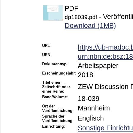
PDF
- Veröffentl
dp18039.pdf
Download (1MB)
URL
:
https://ub-madoc
URN
:
urn:nbn:de:bsz:
Dokumenttyp
:
Arbeitspapier
Erscheinungsjahr
:
2018
Titel einer
ZEW Discussion 
Zeitschrift oder
einer Reihe
:
Band/Volume
:
18-039
Ort der
Mannheim
Veröffentlichung
:
Sprache der
Englisch
Veröffentlichung
:
Einrichtung
:
Sonstige Einricht