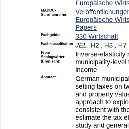
Europäische Wirt
MADOC-
Veröffentlichunge
Schriftenreihe
:
Europäische Wirt
Papers
Fachgebiet
:
330 Wirtschaft
Fachklassifikation
:
JEL
:
H2 , H3 , H7 
Freie
Inverse-elasticity 
Schlagwörter
municipality-level 
(Englisch)
:
income
Abstract
:
German municipali
setting taxes on t
and property valu
approach to explo
consistent with the
estimate the tax e
study and general