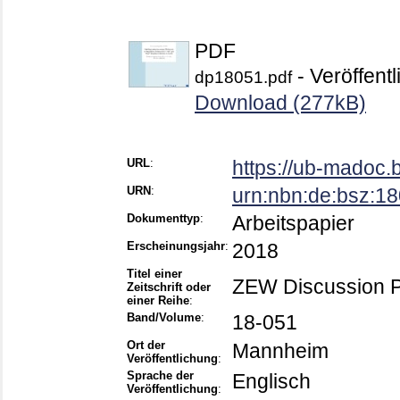
PDF
- Veröffentl
dp18051.pdf
Download (277kB)
URL
:
https://ub-madoc
URN
:
urn:nbn:de:bsz:1
Dokumenttyp
:
Arbeitspapier
Erscheinungsjahr
:
2018
Titel einer
ZEW Discussion 
Zeitschrift oder
einer Reihe
:
Band/Volume
:
18-051
Ort der
Mannheim
Veröffentlichung
:
Sprache der
Englisch
Veröffentlichung
: