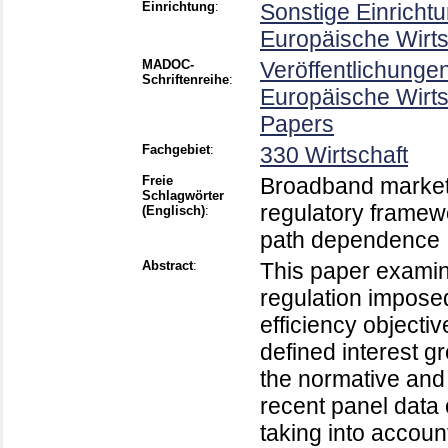
Einrichtung
:
Sonstige Einricht
Europäische Wirt
MADOC-
Veröffentlichunge
Schriftenreihe
:
Europäische Wirt
Papers
Fachgebiet
:
330 Wirtschaft
Freie
Broadband markets
Schlagwörter
regulatory framewo
(Englisch)
:
path dependence ,
Abstract
:
This paper examin
regulation impose
efficiency objecti
defined interest 
the normative and 
recent panel dat
taking into accoun