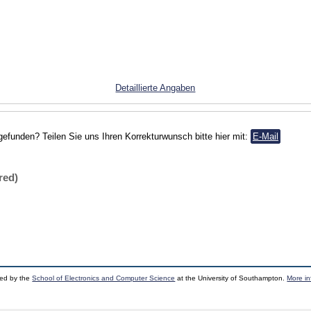
Detaillierte Angaben
gefunden? Teilen Sie uns Ihren Korrekturwunsch bitte hier mit:
E-Mail
red)
ped by the
School of Electronics and Computer Science
at the University of Southampton.
More in