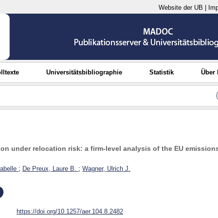
Website der UB
|
Im
lltexte
Universitätsbibliographie
Statistik
Über
n under relocation risk: a firm-level analysis of the EU emissio
abelle
;
De Preux, Laure B.
;
Wagner, Ulrich J.
https://doi.org/10.1257/aer.104.8.2482