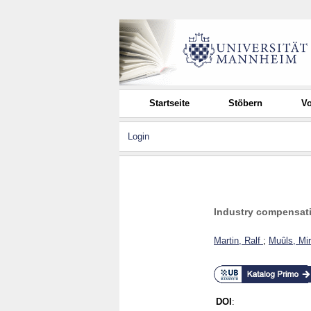
Startseite
Stöbern
Vo
Login
Industry compensatio
Martin, Ralf
;
Muûls, Mir
DOI
: