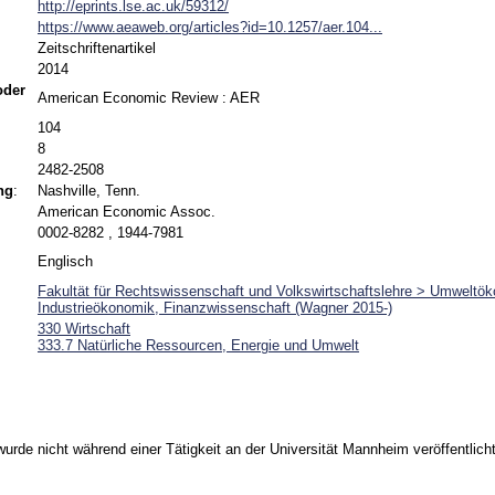
http://eprints.lse.ac.uk/59312/
https://www.aeaweb.org/articles?id=10.1257/aer.104...
Zeitschriftenartikel
2014
 oder
American Economic Review : AER
104
8
2482-2508
ng
:
Nashville, Tenn.
American Economic Assoc.
0002-8282 , 1944-7981
Englisch
Fakultät für Rechtswissenschaft und Volkswirtschaftslehre > Umweltö
Industrieökonomik, Finanzwissenschaft (Wagner 2015-)
330 Wirtschaft
333.7 Natürliche Ressourcen, Energie und Umwelt
urde nicht während einer Tätigkeit an der Universität Mannheim veröffentlicht