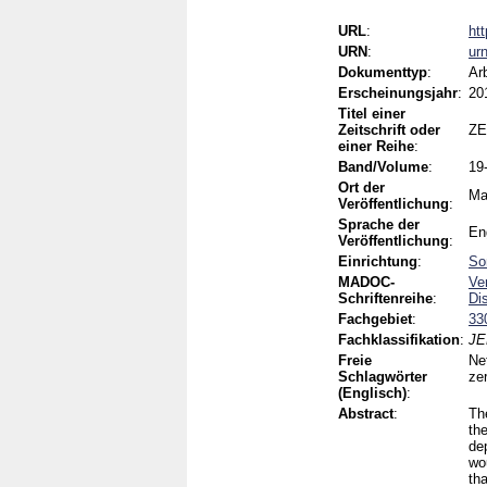
URL
:
ht
URN
:
ur
Dokumenttyp
:
Ar
Erscheinungsjahr
:
20
Titel einer
Zeitschrift oder
ZE
einer Reihe
:
Band/Volume
:
19
Ort der
Ma
Veröffentlichung
:
Sprache der
En
Veröffentlichung
:
Einrichtung
:
So
MADOC-
Ve
Schriftenreihe
:
Di
Fachgebiet
:
33
Fachklassifikation
:
JE
Freie
Net
Schlagwörter
zer
(Englisch)
:
Abstract
:
Th
the
de
wou
tha