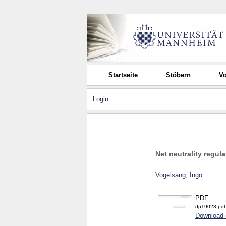
Startseite
Stöbern
Vo
Login
Net neutrality regu
Vogelsang, Ingo
PDF
dp19023.pdf
Download 