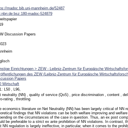
tps://madoc.bib.uni-mannheim.de/52487
n:nbn:de:bsz:180-madoc-524879
beitspapier
19
W Discussion Papers
-023
nnheim
glisch
nstige Einrichtungen > ZEW - Leibniz-Zentrum für Europäische Wirtschaftsfo
röffentlichungen des ZEW (Leibniz-Zentrum für Europäische Wirtschaftsfors
scussion Papers
0 Wirtschaft
L
:
L50 , L96,
 neutrality (NN) , quality of service (QoS) , price discrimination , content , d
o-rating , throttling
e economics literature on Net Neutrality (NN) has been largely critical of NN r
oretical findings that NN violations can be both welfare improving and welfare 
pending on the circumstances of the case in question. Thus, an ex post compe
ld be preferable to a strict ex ante prohibition of NN violations. In contrast, 
t NN regulation is largely ineffective, in particular, when it comes to the prohi