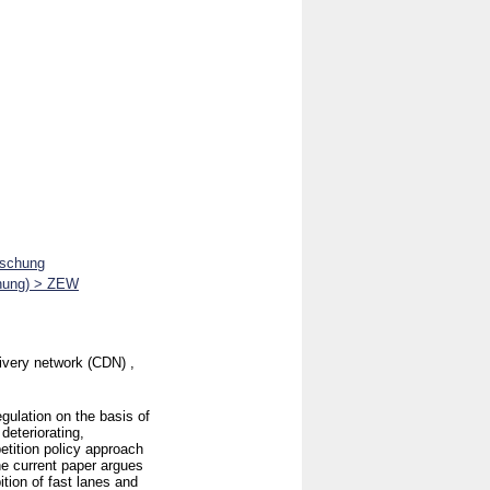
rschung
chung) > ZEW
elivery network (CDN) ,
egulation on the basis of
deteriorating,
tition policy approach
the current paper argues
bition of fast lanes and