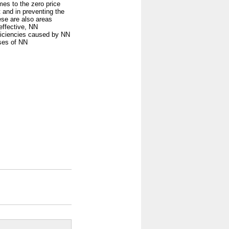
omes to the zero price
t and in preventing the
ese are also areas
effective, NN
efficiencies caused by NN
yses of NN