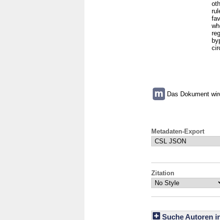
oth
rul
fa
wh
reg
by
ci
Das Dokument wird 
Metadaten-Export
Zitation
Suche Autoren i