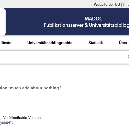
Website der UB
|
Im
lltexte
Universitätsbibliographie
Statistik
Über
lation: much ado about nothing?
- Veröffentlichte Version
(444kB)