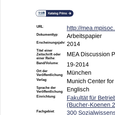
URL
:
http://mea.mpisoc
Dokumenttyp
:
Arbeitspapier
Erscheinungsjahr
:
2014
Titel einer
MEA Discussion 
Zeitschrift oder
einer Reihe
:
Band/Volume
:
19-2014
Ort der
München
Veröffentlichung
:
Verlag
:
Munich Center for
Sprache der
Englisch
Veröffentlichung
:
Einrichtung
:
Fakultät für Betri
(Bucher-Koenen 2
Fachgebiet
:
300 Sozialwissens