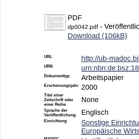
PDF
- Veröffentli
dp0042.pdf
Download (106kB)
URL
:
http://ub-madoc.
URN
:
urn:nbn:de:bsz:1
Dokumenttyp
:
Arbeitspapier
Erscheinungsjahr
:
2000
Titel einer
None
Zeitschrift oder
einer Reihe
:
Sprache der
Englisch
Veröffentlichung
:
Einrichtung
:
Sonstige Einricht
Europäische Wirt
MADOC-