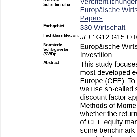
Veröffentlichunge
Schriftenreihe
:
Europäische Wirt
Papers
Fachgebiet
:
330 Wirtschaft
Fachklassifikation
:
JEL
:
G12 G15 O16
Normierte
Europäische Wirts
Schlagwörter
Investition
(SWD)
:
Abstract
:
This study focuses
most developed eq
Europe (CEE). To e
we use so-called 
discount factor a
Methods of Momen
whether the return
of CEE equity mar
some benchmark ass