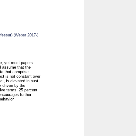
ofessur) (Weber 2017-)
ce, yet most papers
nd assume that the
ata that comprise
ct is not constant over
e., is elevated in bust
 driven by the
ative terms, 25 percent
encourages further
behavior.