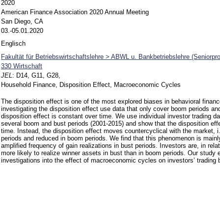
2020
American Finance Association 2020 Annual Meeting
San Diego, CA
03.-05.01.2020
Englisch
Fakultät für Betriebswirtschaftslehre > ABWL u. Bankbetriebslehre (Seniorpr
330 Wirtschaft
JEL
:
D14, G11, G28,
Household Finance, Disposition Effect, Macroeconomic Cycles
The disposition effect is one of the most explored biases in behavioral finan
investigating the disposition effect use data that only cover boom periods a
disposition effect is constant over time. We use individual investor trading d
several boom and bust periods (2001-2015) and show that the disposition effe
time. Instead, the disposition effect moves countercyclical with the market, i.
periods and reduced in boom periods. We find that this phenomenon is mainly
amplified frequency of gain realizations in bust periods. Investors are, in rel
more likely to realize winner assets in bust than in boom periods. Our study 
investigations into the effect of macroeconomic cycles on investors’ trading 