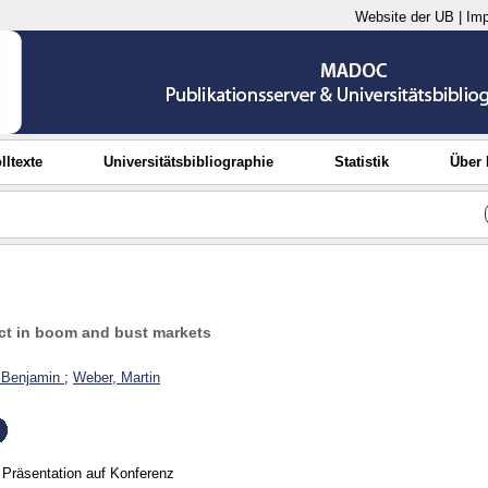
Website der UB
|
Im
lltexte
Universitätsbibliographie
Statistik
Über
ect in boom and bust markets
 Benjamin
;
Weber, Martin
Präsentation auf Konferenz