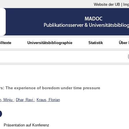
Website der UB
|
Im
lltexte
Universitätsbibliographie
Statistik
Über
s: The experience of boredom under time pressure
, Minju
;
Dhar, Ravi
;
Kraus, Florian
Präsentation auf Konferenz