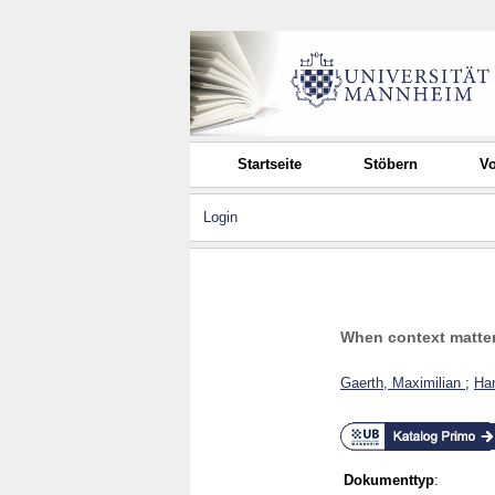
Startseite
Stöbern
Vo
Login
When context matter
Gaerth, Maximilian
;
Han
Dokumenttyp
: