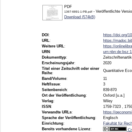
PDF
- Veröffentlichte Versi
1367-6891-1-PB.pdf
Download (574kB)
DOI
:
https://doi.org/
URL
:
https://madoc.b
Weitere URL
:
https://onlinelibr
URN
:
urn:nbn:de:bsz:
Dokumenttyp
:
Zeitschriftenartik
Erscheinungsjahr
:
2020
Titel einer Zeitschrift oder einer
Quantitative Ec
Reihe
:
Band/Volume
:
11
Heft/Issue
:
3
Seitenbereich
:
839-870
Ort der Veröffentlichung
:
Oxford [u.a.]
Verlag
:
Wiley
ISSN
:
1759-7323 , 175
Verwandte URLs
:
https://qeconomi
Sprache der Veröffentlichung
:
Englisch
Einrichtung
:
Fakultät für Rec
Bereits vorhandene Lizenz
:
Cr