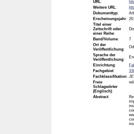
URL
:
ht
Weitere URL
:
ht
Dokumenttyp
:
Ar
Erscheinungsjahr
:
20
Titel einer
Zeitschrift oder
Di
einer Reihe
:
Band/Volume
:
7
Ort der
Od
Veröffentlichung
:
Sprache der
En
Veröffentlichung
:
Einrichtung
:
Fa
Fachgebiet
:
33
Fachklassifikation
:
JE
Freie
rel
Schlagwörter
(Englisch)
:
Abstract
:
Re
im
in
co
wa
co
ins