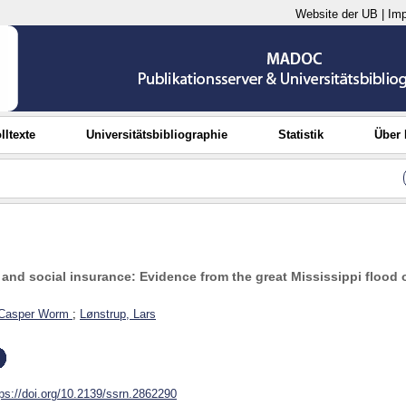
Website der UB
|
Im
lltexte
Universitätsbibliographie
Statistik
Über
nd social insurance: Evidence from the great Mississippi flood 
 Casper Worm
;
Lønstrup, Lars
tps://doi.org/10.2139/ssrn.2862290