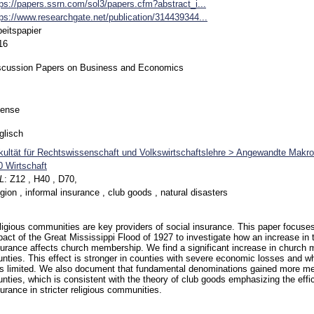
tps://papers.ssrn.com/sol3/papers.cfm?abstract_i...
tps://www.researchgate.net/publication/314439344...
beitspapier
16
scussion Papers on Business and Economics
ense
glisch
kultät für Rechtswissenschaft und Volkswirtschaftslehre > Angewandte Makr
0 Wirtschaft
L
:
Z12 , H40 , D70,
igion , informal insurance , club goods , natural disasters
ligious communities are key providers of social insurance. This paper focuse
pact of the Great Mississippi Flood of 1927 to investigate how an increase in 
surance affects church membership. We find a significant increase in church 
unties. This effect is stronger in counties with severe economic losses and w
s limited. We also document that fundamental denominations gained more me
unties, which is consistent with the theory of club goods emphasizing the effic
urance in stricter religious communities.