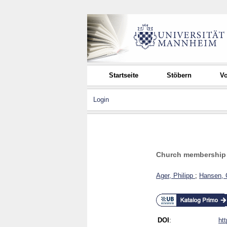
Startseite
Stöbern
Vo
Login
Church membership a
Ager, Philipp
;
Hansen,
DOI
:
ht