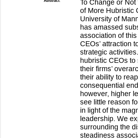
Abstract
:
To Change or Not
of More Hubristic
University of Man
has amassed subst
association of thi
CEOs’ attraction t
strategic activitie
hubristic CEOs to 
their firms’ overa
their ability to re
consequential end
however, higher le
see little reason f
in light of the ma
leadership. We exp
surrounding the di
steadiness associ