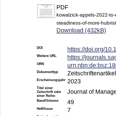
PDF
kowalzick-appels-2022-to-
steadiness-of-more-hubrist
Download (432kB)
DOI
:
https://doi.org/1
Weitere URL
:
https://journals.s
URN
:
urn:nbn:de:bsz:1
Dokumenttyp
:
Zeitschriftenartikel
Erscheinungsjahr
:
2023
Titel einer
Journal of Manag
Zeitschrift oder
einer Reihe
:
Band/Volume
:
49
Heft/Issue
:
7