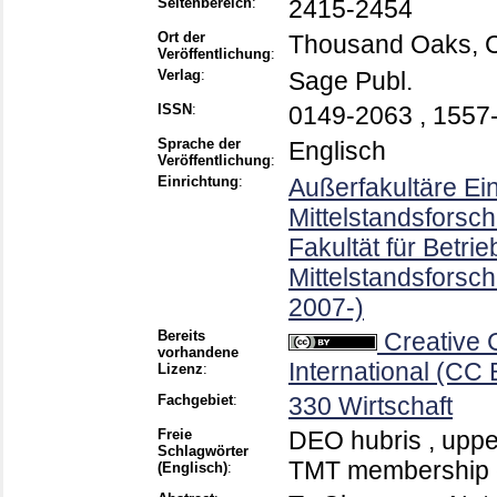
Seitenbereich
:
2415-2454
Ort der
Thousand Oaks, Ca
Veröffentlichung
:
Verlag
:
Sage Publ.
ISSN
:
0149-2063 , 1557
Sprache der
Englisch
Veröffentlichung
:
Einrichtung
:
Außerfakultäre Einr
Mittelstandsforsch
Fakultät für Betri
Mittelstandsfors
2007-)
Bereits
Creative
vorhandene
International (CC 
Lizenz
:
Fachgebiet
:
330 Wirtschaft
Freie
DEO hubris , upper
Schlagwörter
TMT membership c
(Englisch)
: