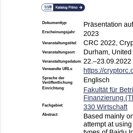
Dokumenttyp
:
Präsentation au
Erscheinungsjahr
:
2023
CRC 2022, Cryp
Veranstaltungstitel
:
Durham, United
Veranstaltungsort
:
22.–23.09.2022
Veranstaltungsdatum
:
Verwandte URLs
:
https://cryptorc.
Sprache der
Englisch
Veröffentlichung
:
Einrichtung
:
Fakultät für Bet
Finanzierung (T
Fachgebiet
:
330 Wirtschaft
Abstract
:
Based mainly on 
attempt at using
types of Baidu I