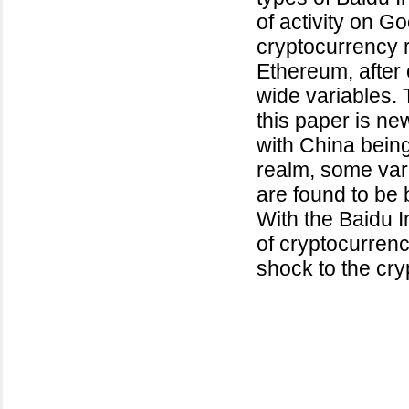
of activity on G
cryptocurrency r
Ethereum, after 
wide variables. 
this paper is new
with China being
realm, some var
are found to be b
With the Baidu I
of cryptocurrenc
shock to the cr