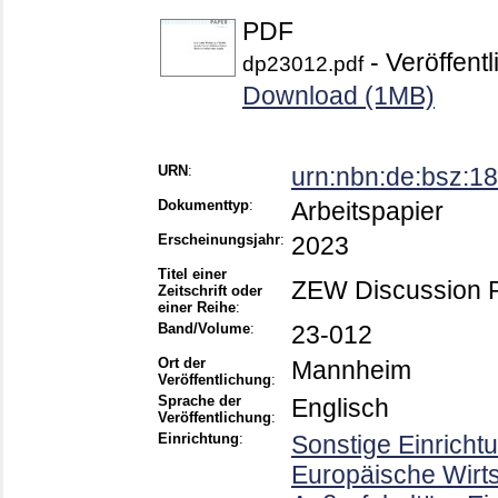
PDF
- Veröffentl
dp23012.pdf
Download (1MB)
URN
:
urn:nbn:de:bsz:
Dokumenttyp
:
Arbeitspapier
Erscheinungsjahr
:
2023
Titel einer
ZEW Discussion 
Zeitschrift oder
einer Reihe
:
Band/Volume
:
23-012
Ort der
Mannheim
Veröffentlichung
:
Sprache der
Englisch
Veröffentlichung
:
Einrichtung
:
Sonstige Einricht
Europäische Wirt