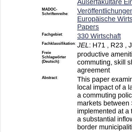
Außerfakultäre E
MADOC-
Veröffentlichunge
Schriftenreihe
:
Europäische Wirt
Papers
Fachgebiet
:
330 Wirtschaft
Fachklassifikation
:
JEL
:
H71 , R23 , 
Freie
productive amenit
Schlagwörter
commuting, skill s
(Deutsch)
:
agreement
Abstract
:
This paper examin
local impact of a 
a commuting policy
markets between 
implemented at a t
a substantial infl
border municipalit