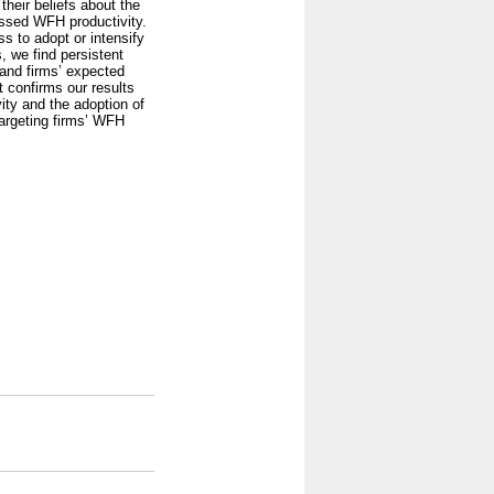
heir beliefs about the
essed WFH productivity.
ss to adopt or intensify
 we find persistent
 and firms’ expected
 confirms our results
ity and the adoption of
targeting firms’ WFH