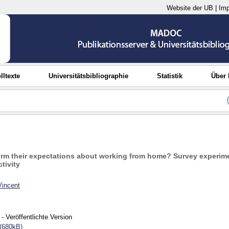
Website der UB
|
Im
lltexte
Universitätsbibliographie
Statistik
Über
m their expectations about working from home? Survey experim
tivity
Vincent
- Veröffentlichte Version
(680kB)