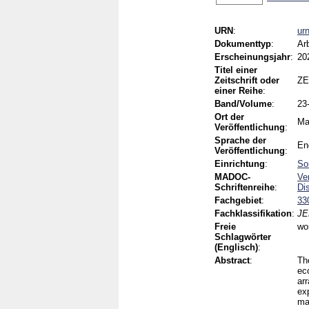
URN
:
ur
Dokumenttyp
:
Ar
Erscheinungsjahr
:
20
Titel einer
Zeitschrift oder
ZE
einer Reihe
:
Band/Volume
:
23
Ort der
Ma
Veröffentlichung
:
Sprache der
En
Veröffentlichung
:
Einrichtung
:
So
MADOC-
Ve
Schriftenreihe
:
Di
Fachgebiet
:
33
Fachklassifikation
:
JE
Freie
wo
Schlagwörter
(Englisch)
:
Abstract
:
Th
ec
ar
ex
ma