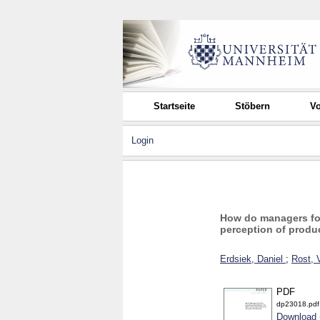
Startseite
Stöbern
Vo
Login
How do managers for
perception of produc
Erdsiek, Daniel
;
Rost, 
PDF
dp23018.pdf
Download 