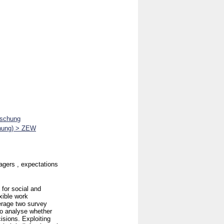
rschung
chung) > ZEW
agers , expectations
for social and
xible work
erage two survey
o analyse whether
isions. Exploiting