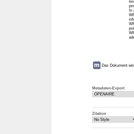
ex
pr
In 
WF
in
WF
po
WF
ad
Das Dokument wird 
Metadaten-Export
Zitation