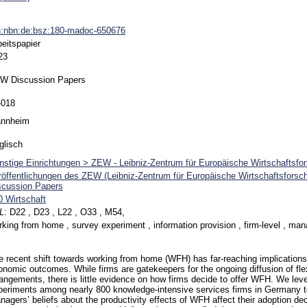
n:nbn:de:bsz:180-madoc-650676
beitspapier
23
W Discussion Papers
-018
nnheim
glisch
nstige Einrichtungen > ZEW - Leibniz-Zentrum für Europäische Wirtschaftsfo
röffentlichungen des ZEW (Leibniz-Zentrum für Europäische Wirtschaftsfors
scussion Papers
0 Wirtschaft
L
:
D22 , D23 , L22 , O33 , M54,
rking from home , survey experiment , information provision , firm-level , man
e recent shift towards working from home (WFH) has far-reaching implications 
onomic outcomes. While firms are gatekeepers for the ongoing diffusion of fle
rangements, there is little evidence on how firms decide to offer WFH. We lev
periments among nearly 800 knowledge-intensive services firms in Germany t
nagers’ beliefs about the productivity effects of WFH affect their adoption dec