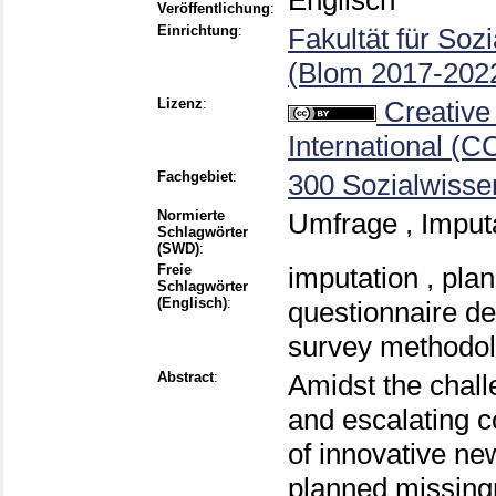
Englisch
Veröffentlichung
:
Einrichtung
:
Fakultät für Soz
(Blom 2017-202
Lizenz
:
Creativ
International (C
Fachgebiet
:
300 Sozialwissen
Normierte
Umfrage , Imputa
Schlagwörter
(SWD)
:
Freie
imputation , plan
Schlagwörter
(Englisch)
:
questionnaire de
survey methodo
Abstract
:
Amidst the chall
and escalating c
of innovative ne
planned missingn