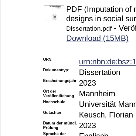
PDF (Imputation of m
designs in social su
- Veröf
Dissertation.pdf
Download (15MB)
URN
:
urn:nbn:de:bsz
Dokumenttyp
:
Dissertation
Erscheinungsjahr
:
2023
Ort der
Mannheim
Veröffentlichung
:
Hochschule
:
Universität Man
Gutachter
:
Keusch, Florian
Datum der mündl.
2023
Prüfung
:
Sprache der