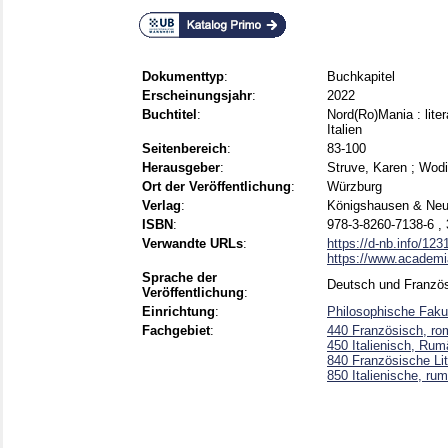
Dokumenttyp
:
Buchkapitel
Erscheinungsjahr
:
2022
Buchtitel
:
Nord(Ro)Mania : lite
Italien
Seitenbereich
:
83-100
Herausgeber
:
Struve, Karen
;
Wodi
Ort der Veröffentlichung
:
Würzburg
Verlag
:
Königshausen & Ne
ISBN
:
978-3-8260-7138-6 ,
Verwandte URLs
:
https://d-nb.info/12
https://www.academi
Sprache der
Deutsch und Französ
Veröffentlichung
:
Einrichtung
:
Philosophische Faku
Fachgebiet
:
440 Französisch, ro
450 Italienisch, Ru
840 Französische Lit
850 Italienische, ru