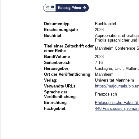
Dokumenttyp
:
Buchkapitel
Erscheinungsjahr
:
2023
Buchtitel
:
Appropriations et pratiqu
Praxis sprachlicher und k
Titel einer Zeitschrift oder
Mannheim Conference S
einer Reihe
:
Band/Volume
:
2023
Seitenbereich
:
7-16
Herausgeber
:
Castagne, Eric
;
Müller-
Ort der Veröffentlichung
:
Mannheim
Verlag
:
Universität Mannheim
Verwandte URLs
:
https://majournals.bib.u
Sprache der
Französisch
Veröffentlichung
:
Einrichtung
:
Philosophische Fakultät
Fachgebiet
:
440 Französisch, roman