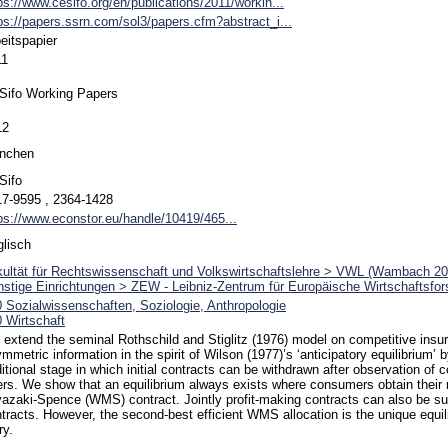
ps://www.cesifo.org/en/publications/2011/workin...
ps://papers.ssrn.com/sol3/papers.cfm?abstract_i...
eitspapier
11
Sifo Working Papers
12
nchen
Sifo
7-9595 , 2364‐1428
ps://www.econstor.eu/handle/10419/465...
lisch
ultät für Rechtswissenschaft und Volkswirtschaftslehre > VWL (Wambach 20
stige Einrichtungen > ZEW - Leibniz-Zentrum für Europäische Wirtschaftsfo
 Sozialwissenschaften, Soziologie, Anthropologie
 Wirtschaft
extend the seminal Rothschild and Stiglitz (1976) model on competitive insu
mmetric information in the spirit of Wilson (1977)’s ‘anticipatory equilibrium’ 
itional stage in which initial contracts can be withdrawn after observation of 
ers. We show that an equilibrium always exists where consumers obtain their 
azaki-Spence (WMS) contract. Jointly profit-making contracts can also be su
tracts. However, the second-best efficient WMS allocation is the unique equil
ry.