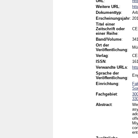
URL
:
htt
Weitere URL
:
htt
Dokumenttyp
:
Arb
Erscheinungsjahr
:
20
Titel einer
Zeitschrift oder
CE
einer Reihe
:
Band/Volume
:
34
Ort der
Mü
Veröffentlichung
:
Verlag
:
CE
ISSN
:
161
Verwandte URLs
:
htt
Sprache der
Eng
Veröffentlichung
:
Einrichtung
:
Fak
Son
Fachgebiet
:
300
330
Abstract
:
We 
asy
add
off
Miy
con
ent