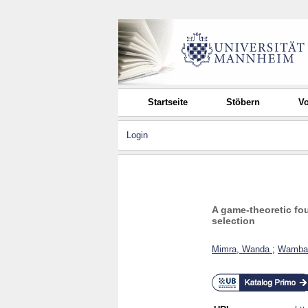
Startseite
Stöbern
Vo
Login
A game-theoretic fou
selection
Mimra, Wanda
;
Wambac