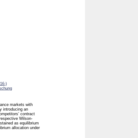
16-)
rschung
rance markets with
by introducing an
competitors’ contract
respective Wilson-
stained as equilibrium
ibrium allocation under