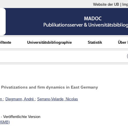
Website der UB
|
Im
lltexte
Universitätsbibliographie
Statistik
Über
 Privatizations and firm dynamics in East Germany
un
;
Diegmann, André
;
Serrano-Velarde, Nicolas
- Veröffentlichte Version
 (6MB)