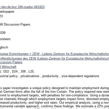
n:nbn:de:bsz:180-madoc-661923
beitspapier
23
W Discussion Papers
-039
nnheim
glisch
nstige Einrichtungen > ZEW - Leibniz-Zentrum für Europäische Wirtschaftsfo
röffentlichungen des ZEW (Leibniz-Zentrum für Europäische Wirtschaftsfors
scussion Papers
0 Wirtschaft
L
:
D22 , D24 , J08 , L25,
ustrial policy , privatizations , productivity , size-dependent regulations
is paper investigates a unique policy designed to maintain employment during t
t German firms after the fall of the Iron Curtain. The policy required new owne
mmit to employment targets, with penalties for non-compliance. Using a dyna
ree channels through which employment targets impact firms: distorted emplo
creased productivity, and higher exit rates. Our empirical analysis, using a no
strumental variable approach, confirms these findings. We estimate a 22% poi