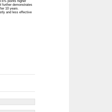
3.6% points higher
el further demonstrates
ter 10 years.
stly and less effective