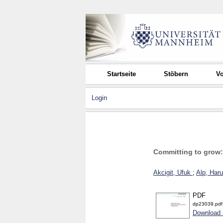
Startseite
Stöbern
Vo
Login
Committing to grow:
Akcigit, Ufuk
;
Alp, Har
PDF
dp23039.pdf
Download