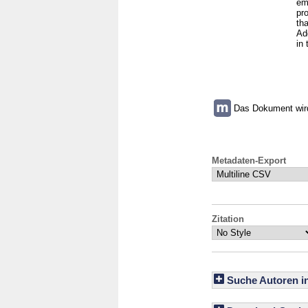
em
pr
th
Add
in 
Das Dokument wird 
Metadaten-Export
Zitation
Suche Autoren i