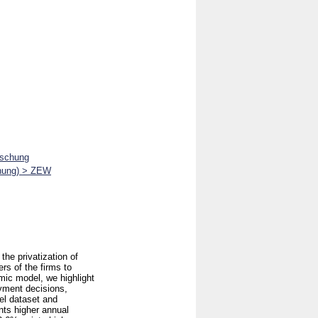
rschung
chung) > ZEW
he privatization of
rs of the firms to
mic model, we highlight
yment decisions,
vel dataset and
nts higher annual