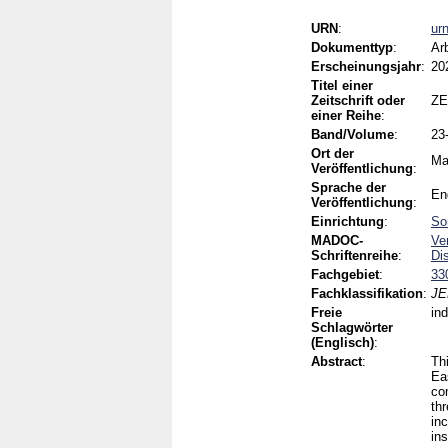
URN
:
ur
Dokumenttyp
:
Ar
Erscheinungsjahr
:
20
Titel einer
Zeitschrift oder
ZE
einer Reihe
:
Band/Volume
:
23
Ort der
Ma
Veröffentlichung
:
Sprache der
En
Veröffentlichung
:
Einrichtung
:
So
MADOC-
Ve
Schriftenreihe
:
Di
Fachgebiet
:
33
Fachklassifikation
:
JE
Freie
ind
Schlagwörter
(Englisch)
:
Abstract
:
Th
Eas
co
th
in
in