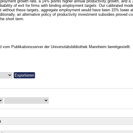
ployment growth rate, a 14% points higher annual productivity growth, and a 
obability of exit for firms with binding employment targets. Our calibrated mod
at without these targets, aggregate employment would have been 15% lower af
itionally, an alternative policy of productivity investment subsidies proved co
the short term.
vom Publikationsserver der Universitätsbibliothek Mannheim bereitgestellt.
n