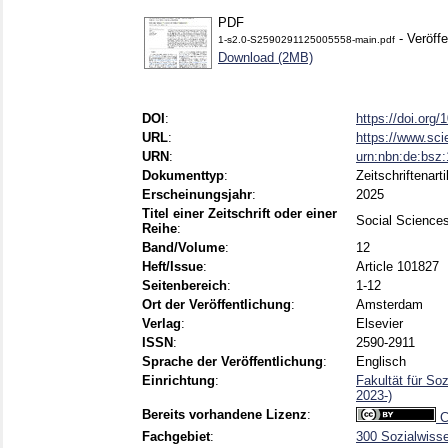
PDF
- Veröffe
1-s2.0-S2590291125005558-main.pdf
Download (2MB)
DOI
:
https://doi.org
URL
:
https://www.scie
URN
:
urn:nbn:de:bsz
Dokumenttyp
:
Zeitschriftenarti
Erscheinungsjahr
:
2025
Titel einer Zeitschrift oder einer
Social Science
Reihe
:
Band/Volume
:
12
Heft/Issue
:
Article 101827
Seitenbereich
:
1-12
Ort der Veröffentlichung
:
Amsterdam
Verlag
:
Elsevier
ISSN
:
2590-2911
Sprache der Veröffentlichung
:
Englisch
Einrichtung
:
Fakultät für So
2023-)
Bereits vorhandene Lizenz
:
C
Fachgebiet
:
300 Sozialwisse