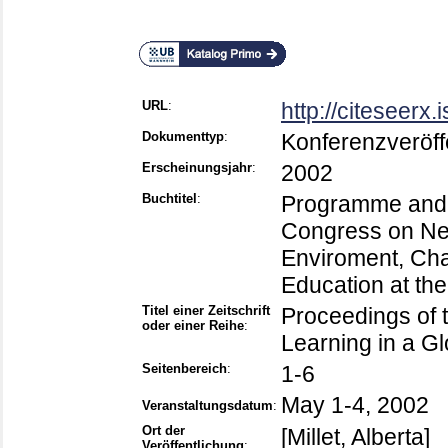
URL
:
http://citeseerx
Dokumenttyp
:
Konferenzveröff
Erscheinungsjahr
:
2002
Buchtitel
:
Programme and p
Congress on Net
Enviroment, Chal
Education at the
Titel einer Zeitschrift
Proceedings of
oder einer Reihe
:
Learning in a G
Seitenbereich
:
1-6
May 1-4, 2002
Veranstaltungsdatum
:
Ort der
[Millet, Alberta]
Veröffentlichung
: