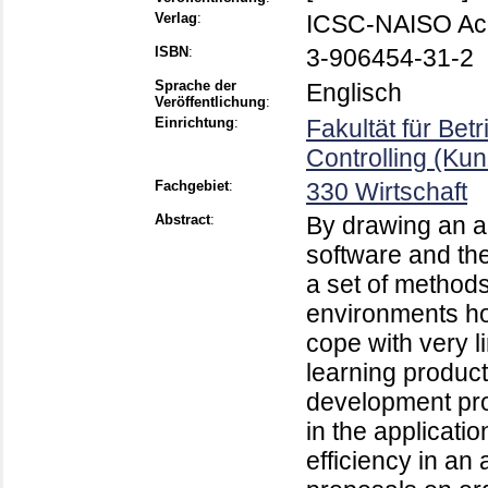
Verlag
:
ICSC-NAISO Ac
ISBN
:
3-906454-31-2
Sprache der
Englisch
Veröffentlichung
:
Einrichtung
:
Fakultät für Bet
Controlling (Ku
Fachgebiet
:
330 Wirtschaft
Abstract
:
By drawing an a
software and th
a set of method
environments ho
cope with very l
learning produc
development pr
in the applicati
efficiency in a