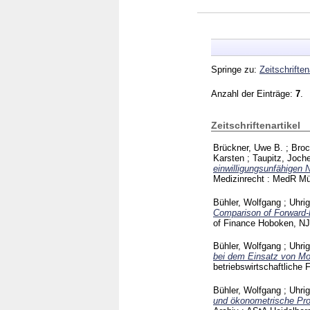
Springe zu:
Zeitschriften
Anzahl der Einträge:
7
.
Zeitschriftenartikel
Brückner, Uwe B.
;
Broc
Karsten
;
Taupitz, Joch
einwilligungsunfähigen N
Medizinrecht : MedR Mü
Bühler, Wolfgang
;
Uhri
Comparison of Forward-R
of Finance Hoboken, NJ
Bühler, Wolfgang
;
Uhri
bei dem Einsatz von Mo
betriebswirtschaftliche
Bühler, Wolfgang
;
Uhri
und ökonometrische Pro