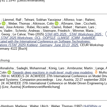
rg
81 1
25-47
[Zeitschriftenartikel]
;
Lämmel, Ralf
;
Tehrani, Sobhan Yassipour
;
Alfonso, Ivan
;
Rahimi,
e
;
Weber, Thomas
;
Atkinson, Colin
;
Aßmann, Uwe
;
Cicchetti,
ez, Jose Antonio
;
Rubei, Riccardo
;
Clarisó, Robert
;
Hamann, Lars
;
ev, Vadim
;
Schmitz, Andreas
;
Steimann, Friedrich
;
Wimmer, Maria
;
, Georg
;
Le Calvar, Théo
(2025)
STAF-WS 2025 : STAF Workshops 2025 :
the STAF 2025 Workshops: OCL, OOPSLE, LLM4SE, ICMM, AgileMDE,
ted with the International Conference on Software Technologies:
ations (STAF 2025) Koblenz, Germany, June 10-13, 2025.
CEUR Workshop
Germany
4122
[Buch]
ichung
 Monalisha
;
Sadeghi, Mohammad
;
König, Lars
;
Armbruster, Martin
;
Lange, 
Colin
Towards deep reactions in multi-level, multi-view modeling.
Muñoz
-769
In: MODELS 24: ACM/IEEE 27th International Conference on Model Dri
and Systems: Companion proceedings : Linz, Austria, 22-27 september 2024 
4: ACM/IEEE 27th International Conference on Model Driven Engineering 
(Linz, Austria)
[Konferenzveröffentlichung]
g-Homburg, Marliese
;
Walter, Ulrich
;
Weber, Thomas
(1997)
Hull/White or