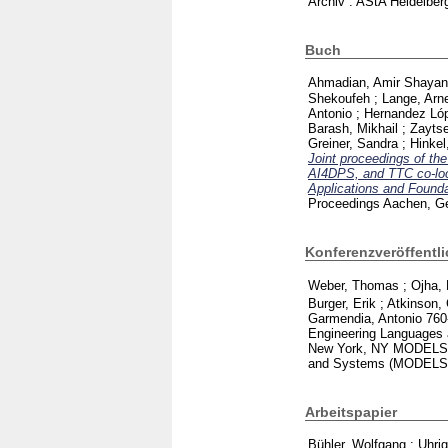
Archiv : AStA Heidelbe
Buch
Ahmadian, Amir Shayan
Shekoufeh
;
Lange, Arn
Antonio
;
Hernandez Lóp
Barash, Mikhail
;
Zayts
Greiner, Sandra
;
Hinkel
Joint proceedings of 
AI4DPS, and TTC co-loca
Applications and Found
Proceedings Aachen, 
Konferenzveröffentl
Weber, Thomas
;
Ojha,
Burger, Erik
;
Atkinson, 
Garmendia, Antonio
760
Engineering Languages 
New York, NY
MODELS 2
and Systems (MODELS) 
Arbeitspapier
Bühler, Wolfgang
;
Uhri