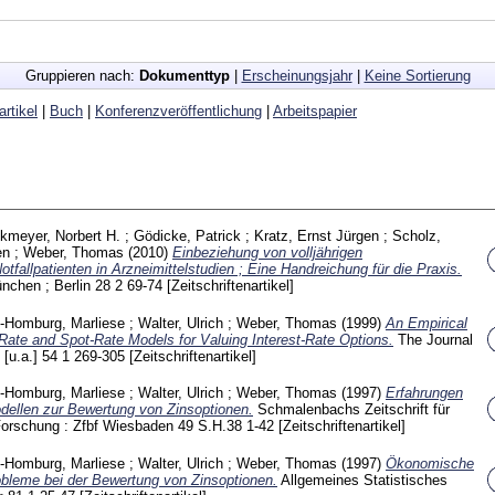
Gruppieren nach:
Dokumenttyp
|
Erscheinungsjahr
|
Keine Sortierung
artikel
|
Buch
|
Konferenzveröffentlichung
|
Arbeitspapier
kmeyer, Norbert H.
;
Gödicke, Patrick
;
Kratz, Ernst Jürgen
;
Scholz,
en
;
Weber, Thomas
(2010)
Einbeziehung von volljährigen
otfallpatienten in Arzneimittelstudien ; Eine Handreichung für die Praxis.
nchen ; Berlin
28 2
69-74
[Zeitschriftenartikel]
g-Homburg, Marliese
;
Walter, Ulrich
;
Weber, Thomas
(1999)
An Empirical
ate and Spot-Rate Models for Valuing Interest-Rate Options.
The Journal
 [u.a.]
54 1
269-305
[Zeitschriftenartikel]
g-Homburg, Marliese
;
Walter, Ulrich
;
Weber, Thomas
(1997)
Erfahrungen
dellen zur Bewertung von Zinsoptionen.
Schmalenbachs Zeitschrift für
 Forschung : Zfbf Wiesbaden
49 S.H.38
1-42
[Zeitschriftenartikel]
g-Homburg, Marliese
;
Walter, Ulrich
;
Weber, Thomas
(1997)
Ökonomische
bleme bei der Bewertung von Zinsoptionen.
Allgemeines Statistisches