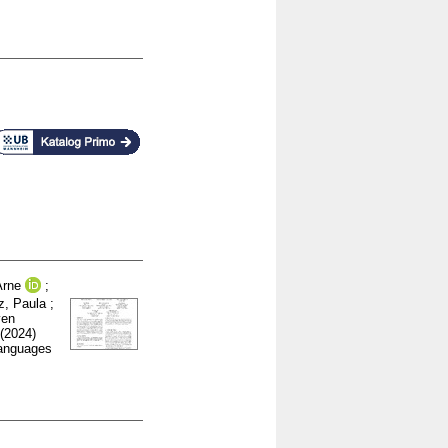
Arne
;
, Paula
;
ven
(2024)
Languages