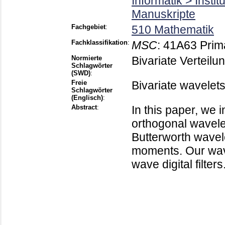
Informatik > Insti
Manuskripte
Fachgebiet
:
510 Mathematik
Fachklassifikation
:
MSC
:
41A63 Prima
Normierte
Bivariate Verteilun
Schlagwörter
(SWD)
:
Freie
Bivariate wavelets 
Schlagwörter
(Englisch)
:
Abstract
:
In this paper, we 
orthogonal wavele
Butterworth wavel
moments. Our wavel
wave digital filters