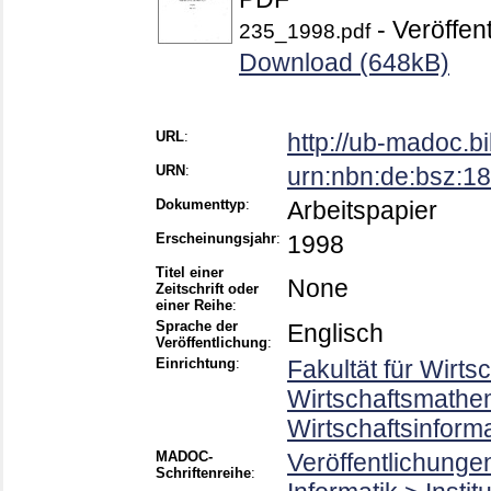
- Veröffent
235_1998.pdf
Download (648kB)
URL
:
http://ub-madoc.
URN
:
urn:nbn:de:bsz:
Dokumenttyp
:
Arbeitspapier
Erscheinungsjahr
:
1998
Titel einer
None
Zeitschrift oder
einer Reihe
:
Sprache der
Englisch
Veröffentlichung
:
Einrichtung
:
Fakultät für Wirts
Wirtschaftsmathema
Wirtschaftsinform
MADOC-
Veröffentlichunge
Schriftenreihe
: