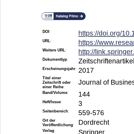
DOI
:
https://doi.org/1
URL
:
https://www.resea
Weitere URL
:
http://link.spring
Dokumenttyp
:
Zeitschriftenartike
Erscheinungsjahr
:
2017
Titel einer
Journal of Busine
Zeitschrift oder
einer Reihe
:
Band/Volume
:
144
Heft/Issue
:
3
Seitenbereich
:
559-576
Ort der
Dordrecht
Veröffentlichung
:
Verlag
:
Springer