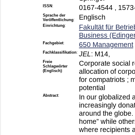
ISSN
:
0167-4544 , 1573
Sprache der
Englisch
Veröffentlichung
:
Einrichtung
:
Fakultät für Betri
Business (Edinge
Fachgebiet
:
650 Management
Fachklassifikation
:
JEL
:
M14,
Freie
Corporate social r
Schlagwörter
allocation of corpo
(Englisch)
:
for compatriots ; m
potential
Abstract
:
In our globalized
increasingly dona
around the globe.
home” while other
where recipients ar