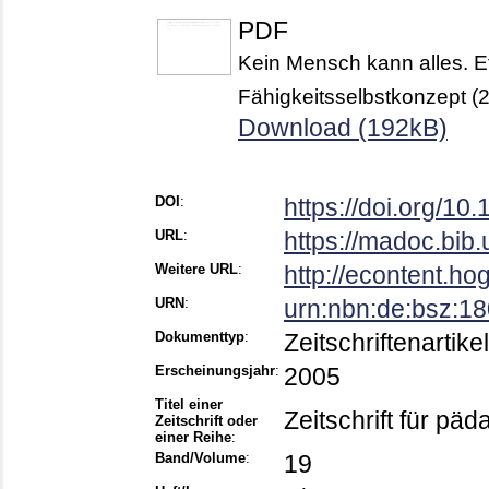
PDF
Kein Mensch kann alles. E
Fähigkeitsselbstkonzept (
Download (192kB)
DOI
:
https://doi.org/1
URL
:
https://madoc.bib
Weitere URL
:
http://econtent.ho
URN
:
urn:nbn:de:bsz:1
Dokumenttyp
:
Zeitschriftenartikel
Erscheinungsjahr
:
2005
Titel einer
Zeitschrift für pä
Zeitschrift oder
einer Reihe
:
Band/Volume
:
19