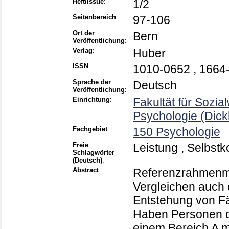
Heft/Issue
:
1/2
Seitenbereich
:
97-106
Ort der
Bern
Veröffentlichung
:
Verlag
:
Huber
ISSN
:
1010-0652 , 1664
Sprache der
Deutsch
Veröffentlichung
:
Einrichtung
:
Fakultät für Sozi
Psychologie (Dic
Fachgebiet
:
150 Psychologie
Freie
Leistung , Selbstk
Schlagwörter
(Deutsch)
:
Abstract
:
Referenzrahmenmo
Vergleichen auch 
Entstehung von F
Haben Personen di
einem Bereich A m