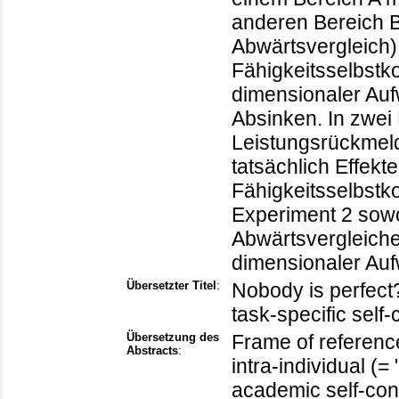
anderen Bereich B
Abwärtsvergleich)
Fähigkeitsselbstko
dimensionaler Au
Absinken. In zwei 
Leistungsrückmeld
tatsächlich Effekt
Fähigkeitsselbstk
Experiment 2 sowo
Abwärtsvergleiche
dimensionaler Au
Übersetzter Titel
:
Nobody is perfect
task-specific self
Übersetzung des
Frame of referenc
Abstracts
:
intra-individual (
academic self-con