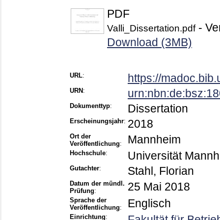
PDF
- Ver
Valli_Dissertation.pdf
Download (3MB)
URL
:
https://madoc.bib
URN
:
urn:nbn:de:bsz:1
Dokumenttyp
:
Dissertation
Erscheinungsjahr
:
2018
Ort der
Mannheim
Veröffentlichung
:
Hochschule
:
Universität Mann
Gutachter
:
Stahl, Florian
Datum der mündl.
25 Mai 2018
Prüfung
:
Sprache der
Englisch
Veröffentlichung
:
Einrichtung
:
Fakultät für Betri