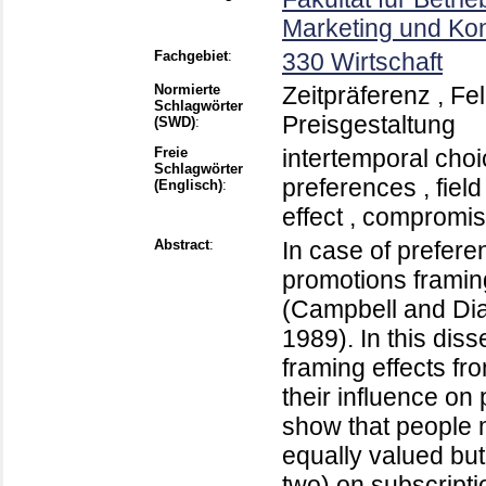
Marketing und Ko
Fachgebiet
:
330 Wirtschaft
Normierte
Zeitpräferenz , Fe
Schlagwörter
Preisgestaltung
(SWD)
:
Freie
intertemporal choi
Schlagwörter
preferences , field
(Englisch)
:
effect , compromise
Abstract
:
In case of prefere
promotions framin
(Campbell and Dia
1989). In this diss
framing effects fr
their influence on 
show that people 
equally valued but
two) on subscripti