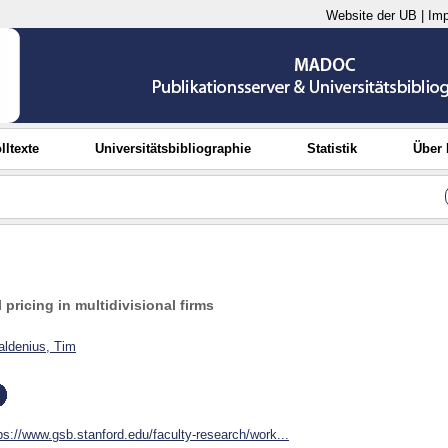
Website der UB
|
Im
lltexte
Universitätsbibliographie
Statistik
Über
 pricing in multidivisional firms
aldenius, Tim
ps://www.gsb.stanford.edu/faculty-research/work...