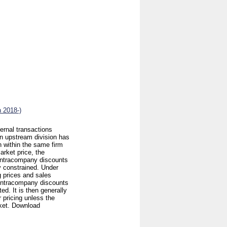
n 2018-)
ternal transactions
an upstream division has
 within the same firm
arket price, the
f intracompany discounts
ty constrained. Under
ng prices and sales
f intracompany discounts
ed. It is then generally
 pricing unless the
rket. Download