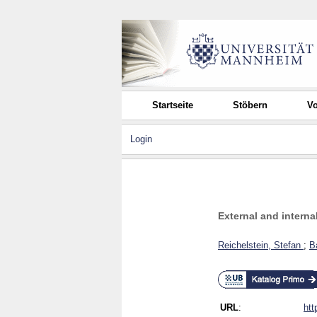
Startseite
Stöbern
Vo
Login
External and internal
Reichelstein, Stefan
;
B
URL
:
htt