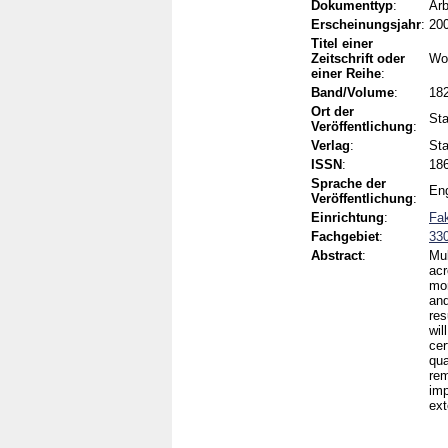
Dokumenttyp
:
Arb
Erscheinungsjahr
:
20
Titel einer
Zeitschrift oder
Wo
einer Reihe
:
Band/Volume
:
18
Ort der
Sta
Veröffentlichung
:
Verlag
:
Sta
ISSN
:
186
Sprache der
Eng
Veröffentlichung
:
Einrichtung
:
Fak
Fachgebiet
:
330
Abstract
:
Mul
acr
mon
and
res
wil
cer
qua
rem
imp
ext