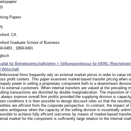
eitspapier
03
rking Papers
25
nford, CA
nford Graduate School of Business
9-0483 , 1869-0491
lisch
ultät für Betriebswirtschaftslehre > Stiftungsprofessur für ABWL (Reichelstei
 Wirtschaft
tidivisional firms frequently rely on external market prices in order to value in
oss profit centers. This paper examines market-based transfer pricing when 
opoly power in selling a proprietary component both to a downstream division
 to external customers. When internal transfers are valued at the prevailing m
ulting transactions are distorted by double marginalization. The imposition o
l always improve overall firm profits provided the supplying division is capaci
tain conditions it is then possible to design discount rules so that the resulti
ntities are effcient from the corporate perspective. In contrast, the impact o
ains ambiguous when the capacity of the selling division is essentially unlimit
ossible to achieve fully effcient outcomes by means of market-based transfer
ernal market for the component is suffciently large relative to the internal ma