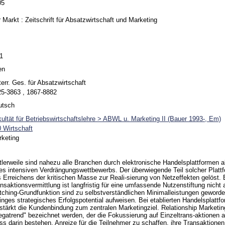
05
 Markt : Zeitschrift für Absatzwirtschaft und Marketing
1
en
err. Ges. für Absatzwirtschaft
5-3863 , 1867-8882
utsch
ultät für Betriebswirtschaftslehre > ABWL u. Marketing II (Bauer 1993-, Em)
 Wirtschaft
keting
tlerweile sind nahezu alle Branchen durch elektronische Handelsplattformen 
es intensiven Verdrängungswettbewerbs. Der überwiegende Teil solcher Platt
 Erreichens der kritischen Masse zur Reali-sierung von Netzeffekten gelöst. E
nsaktionsvermittlung ist langfristig für eine umfassende Nutzenstiftung nicht
ching-Grundfunktion sind zu selbstverständlichen Minimalleistungen geworden,
inges strategisches Erfolgspotential aufweisen. Bei etablierten Handelsplattf
stärkt die Kundenbindung zum zentralen Marketingziel. Relationship Marketing
gatrend" bezeichnet werden, der die Fokussierung auf Einzeltrans-aktionen a
s darin bestehen, Anreize für die Teilnehmer zu schaffen, ihre Transaktionen