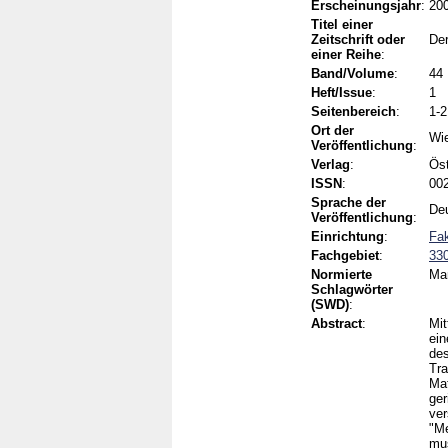
Erscheinungsjahr
:
20
Titel einer
Zeitschrift oder
Der
einer Reihe
:
Band/Volume
:
44
Heft/Issue
:
1
Seitenbereich
:
1-2
Ort der
Wi
Veröffentlichung
:
Verlag
:
Öst
ISSN
:
002
Sprache der
De
Veröffentlichung
:
Einrichtung
:
Fak
Fachgebiet
:
330
Normierte
Mar
Schlagwörter
(SWD)
:
Abstract
:
Mit
ein
des
Tra
Mat
ger
ver
"Me
mus