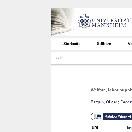
Startseite
Stöbern
Vo
Login
Welfare, labor supp
Bargain, Olivier
;
Decost
URL
:
ht