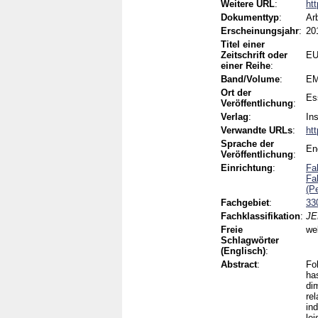
Weitere URL
:
ht
Dokumenttyp
:
Ar
Erscheinungsjahr
:
20
Titel einer
Zeitschrift oder
EU
einer Reihe
:
Band/Volume
:
EM
Ort der
Es
Veröffentlichung
:
Verlag
:
In
Verwandte URLs
:
ht
Sprache der
En
Veröffentlichung
:
Einrichtung
:
Fa
Fa
(P
Fachgebiet
:
33
Fachklassifikation
:
JE
Freie
we
Schlagwörter
(Englisch)
:
Abstract
:
Fo
ha
di
re
in
le