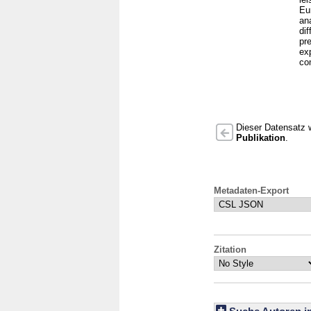
Eu
ana
di
pr
ex
co
Dieser Datensatz w
Publikation
.
Metadaten-Export
Zitation