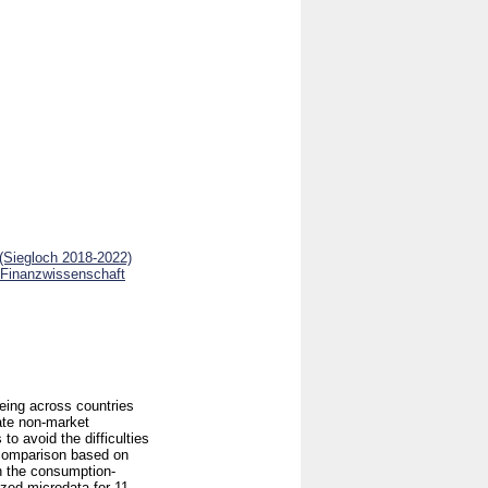
 (Siegloch 2018-2022)
e Finanzwissenschaft
eing across countries
ate non-market
to avoid the difficulties
l comparison based on
on the consumption-
ized microdata for 11