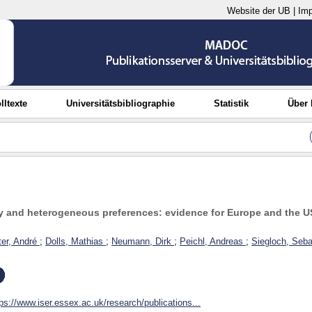
Website der UB
|
Im
lltexte
Universitätsbibliographie
Statistik
Über
ly and heterogeneous preferences: evidence for Europe and the U
er, André
;
Dolls, Mathias
;
Neumann, Dirk
;
Peichl, Andreas
;
Siegloch, Seba
tps://www.iser.essex.ac.uk/research/publications...