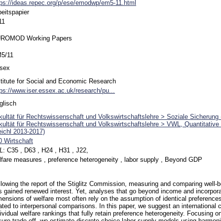
tps://ideas.repec.org/p/ese/emodwp/em5-11.html
beitspapier
11
ROMOD Working Papers
5/11
sex
stitute for Social and Economic Research
tps://www.iser.essex.ac.uk/research/pu...
glisch
kultät für Rechtswissenschaft und Volkswirtschaftslehre > Soziale Sicherung
kultät für Rechtswissenschaft und Volkswirtschaftslehre > VWL, Quantitativ
eichl 2013-2017)
0 Wirtschaft
L
:
C35 , D63 , H24 , H31 , J22,
lfare measures , preference heterogeneity , labor supply , Beyond GDP
llowing the report of the Stiglitz Commission, measuring and comparing well-b
s gained renewed interest. Yet, analyses that go beyond income and incorpor
mensions of welfare most often rely on the assumption of identical preferences 
lated to interpersonal comparisons. In this paper, we suggest an internationa
dividual welfare rankings that fully retain preference heterogeneity. Focusing 
isure trade-off, we estimate discrete choice labor supply models using harmon