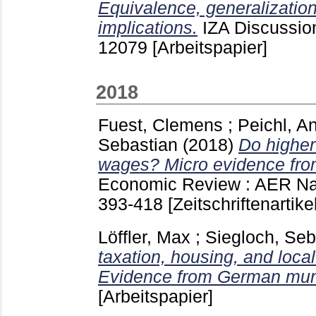
Equivalence, generalization
implications.
IZA Discussio
12079
[Arbeitspapier]
2018
Fuest, Clemens
;
Peichl, A
Sebastian
(2018)
Do higher
wages? Micro evidence fr
Economic Review : AER Nas
393-418
[Zeitschriftenartikel
Löffler, Max
;
Siegloch, Seb
taxation, housing, and loca
Evidence from German munic
[Arbeitspapier]