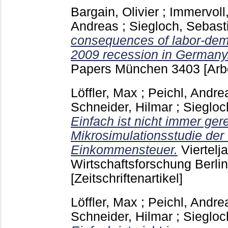
Bargain, Olivier
;
Immervoll
Andreas
;
Siegloch, Sebast
consequences of labor-dem
2009 recession in Germany
Papers München
3403
[Arb
Löffler, Max
;
Peichl, Andre
Schneider, Hilmar
;
Siegloc
Einfach ist nicht immer ger
Mikrosimulationsstudie der 
Einkommensteuer.
Viertelj
Wirtschaftsforschung Berli
[Zeitschriftenartikel]
Löffler, Max
;
Peichl, Andre
Schneider, Hilmar
;
Siegloc