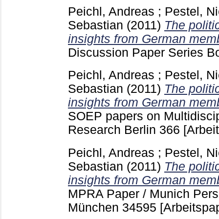
Peichl, Andreas
;
Pestel, N
Sebastian
(2011)
The politi
insights from German memb
Discussion Paper Series 
Peichl, Andreas
;
Pestel, N
Sebastian
(2011)
The politi
insights from German memb
SOEP papers on Multidiscip
Research Berlin
366
[Arbei
Peichl, Andreas
;
Pestel, N
Sebastian
(2011)
The politi
insights from German memb
MPRA Paper / Munich Pers
München
34595
[Arbeitspap