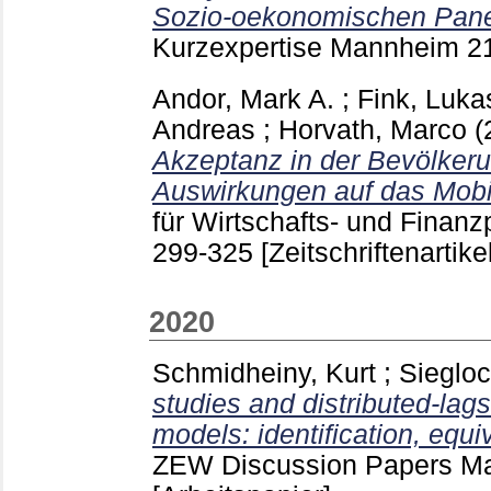
Sozio-oekonomischen Pane
Kurzexpertise Mannheim
2
Andor, Mark A.
;
Fink, Luka
Andreas
;
Horvath, Marco
(
Akzeptanz in der Bevölker
Auswirkungen auf das Mobil
für Wirtschafts- und Finanz
299-325
[Zeitschriftenartikel
2020
Schmidheiny, Kurt
;
Siegloc
studies and distributed-lags
models: identification, equi
ZEW Discussion Papers 