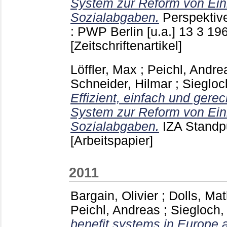
System zur Reform von Ei
Sozialabgaben.
Perspektive
: PWP Berlin [u.a.]
13 3
19
[Zeitschriftenartikel]
Löffler, Max
;
Peichl, Andre
Schneider, Hilmar
;
Siegloc
Effizient, einfach und gerech
System zur Reform von Ei
Sozialabgaben.
IZA Stand
[Arbeitspapier]
2011
Bargain, Olivier
;
Dolls, Mat
Peichl, Andreas
;
Siegloch,
benefit systems in Europe