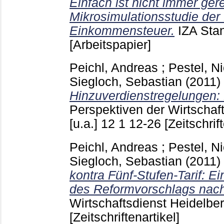
Einfach ist nicht immer ger
Mikrosimulationsstudie der 
Einkommensteuer.
IZA Sta
[Arbeitspapier]
Peichl, Andreas
;
Pestel, N
Siegloch, Sebastian
(2011)
Hinzuverdienstregelungen: E
Perspektiven der Wirtschaft
[u.a.]
12 1
12-26
[Zeitschrif
Peichl, Andreas
;
Pestel, N
Siegloch, Sebastian
(2011)
kontra Fünf-Stufen-Tarif: E
des Reformvorschlags nac
Wirtschaftsdienst Heidelbe
[Zeitschriftenartikel]