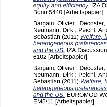
equity and efficiency.
IZA D
Bonn
5440
[Arbeitspapier]
Bargain, Olivier
;
Decoster,
Neumann, Dirk
;
Peichl, An
Sebastian
(2011)
Welfare, 
heterogeneous preferences
and the US.
IZA Discussio
6102
[Arbeitspapier]
Bargain, Olivier
;
Decoster,
Neumann, Dirk
;
Peichl, An
Sebastian
(2011)
Welfare, 
heterogeneous preferences
and the US.
EUROMOD Work
EM5/11
[Arbeitspapier]