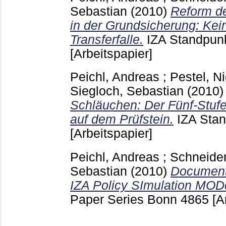
Sebastian
(2010)
Reform de
in der Grundsicherung: Ke
Transferfalle.
IZA Standpun
[Arbeitspapier]
Peichl, Andreas
;
Pestel, N
Siegloch, Sebastian
(2010
Schläuchen: Der Fünf-Stufe
auf dem Prüfstein.
IZA Sta
[Arbeitspapier]
Peichl, Andreas
;
Schneider
Sebastian
(2010)
Document
IZA Policy SImulation MOD
Paper Series Bonn
4865
[A