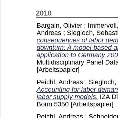
2010
Bargain, Olivier
;
Immervoll
Andreas
;
Siegloch, Sebast
consequences of labor dem
downturn: A model-based a
application to Germany 200
Multidisciplinary Panel Da
[Arbeitspapier]
Peichl, Andreas
;
Siegloch,
Accounting for labor demand
labor supply models.
IZA D
Bonn
5350
[Arbeitspapier]
Peichl, Andreas
;
Schneider