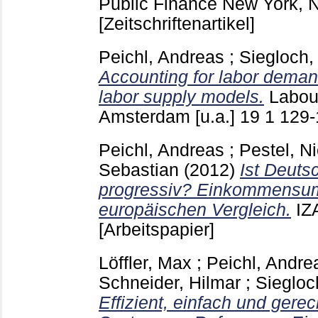
Public Finance New York,
[Zeitschriftenartikel]
Peichl, Andreas
;
Siegloch,
Accounting for labor demand
labor supply models.
Labou
Amsterdam [u.a.]
19 1
129
Peichl, Andreas
;
Pestel, N
Sebastian
(2012)
Ist Deuts
progressiv? Einkommensum
europäischen Vergleich.
IZ
[Arbeitspapier]
Löffler, Max
;
Peichl, Andre
Schneider, Hilmar
;
Siegloc
Effizient, einfach und gerech