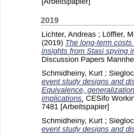
[Arbeitspapier]
2019
Lichter, Andreas
;
Löffler, 
(2019)
The long-term costs 
insights from Stasi spying 
Discussion Papers Mannh
Schmidheiny, Kurt
;
Siegloc
event study designs and dis
Equivalence, generalization
implications.
CESifo Worki
7481
[Arbeitspapier]
Schmidheiny, Kurt
;
Siegloc
event study designs and dis