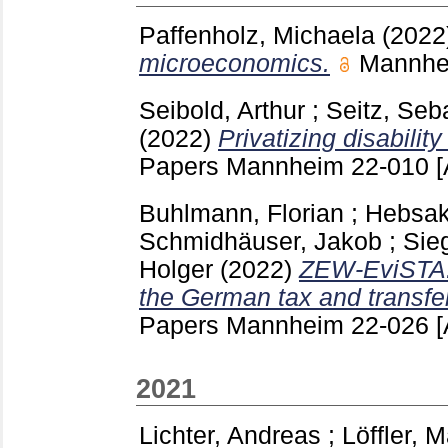
Paffenholz, Michaela
(2022
microeconomics.
Mannh
Seibold, Arthur
;
Seitz, Seb
(2022)
Privatizing disabilit
Papers Mannheim
22-010
[
Buhlmann, Florian
;
Hebsak
Schmidhäuser, Jakob
;
Sie
Holger
(2022)
ZEW-EviSTA: 
the German tax and transfe
Papers Mannheim
22-026
[
2021
Lichter, Andreas
;
Löffler, 