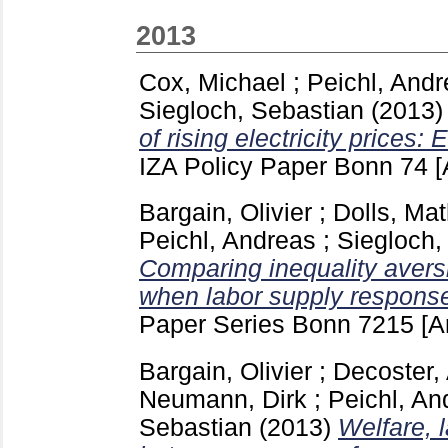
2013
Cox, Michael
;
Peichl, And
Siegloch, Sebastian
(2013
of rising electricity prices
IZA Policy Paper Bonn
74
[
Bargain, Olivier
;
Dolls, Mat
Peichl, Andreas
;
Siegloch,
Comparing inequality avers
when labor supply responses
Paper Series Bonn
7215
[A
Bargain, Olivier
;
Decoster,
Neumann, Dirk
;
Peichl, An
Sebastian
(2013)
Welfare, 