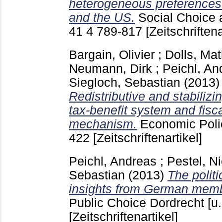
heterogeneous preferences
and the US.
Social Choice a
41 4
789-817
[Zeitschriftena
Bargain, Olivier
;
Dolls, Mat
Neumann, Dirk
;
Peichl, An
Siegloch, Sebastian
(2013
Redistributive and stabilizi
tax-benefit system and fisc
mechanism.
Economic Poli
422
[Zeitschriftenartikel]
Peichl, Andreas
;
Pestel, N
Sebastian
(2013)
The polit
insights from German memb
Public Choice Dordrecht [u.
[Zeitschriftenartikel]