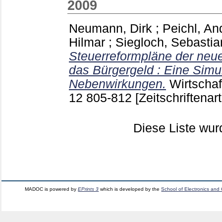
2009
Neumann, Dirk
;
Peichl, An
Hilmar
;
Siegloch, Sebastia
Steuerreformpläne der neu
das Bürgergeld : Eine Simu
Nebenwirkungen.
Wirtscha
12
805-812
[Zeitschriftenart
Diese Liste wu
MADOC is powered by
EPrints 3
which is developed by the
School of Electronics and