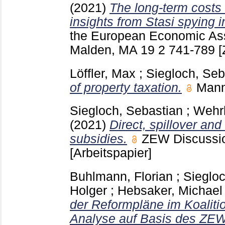
(2021)
The long-term costs 
insights from Stasi spying 
the European Economic Ass
Malden, MA
19 2
741-789
[
Löffler, Max
;
Siegloch, Seb
of property taxation.
Man
Siegloch, Sebastian
;
Wehrh
(2021)
Direct, spillover and
subsidies.
ZEW Discussi
[Arbeitspapier]
Buhlmann, Florian
;
Siegloc
Holger
;
Hebsaker, Michael
der Reformpläne im Koaliti
Analyse auf Basis des ZE