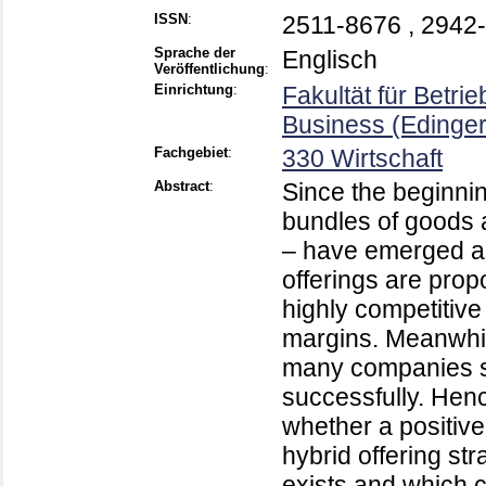
ISSN
:
2511-8676 , 2942
Sprache der
Englisch
Veröffentlichung
:
Einrichtung
:
Fakultät für Betri
Business (Edinge
Fachgebiet
:
330 Wirtschaft
Abstract
:
Since the beginnin
bundles of goods a
– have emerged as 
offerings are prop
highly competitiv
margins. Meanwhil
many companies stil
successfully. Hence
whether a positiv
hybrid offering st
exists and which 