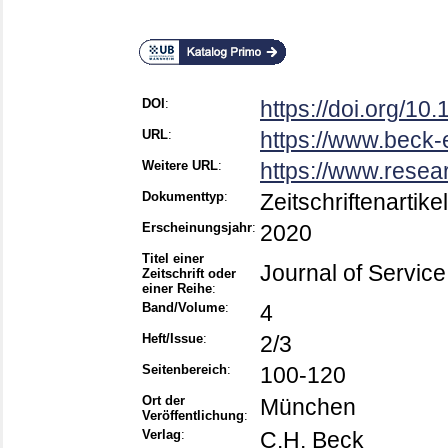
DOI
:
https://doi.org/1
URL
:
https://www.beck-
Weitere URL
:
https://www.resea
Dokumenttyp
:
Zeitschriftenartikel
Erscheinungsjahr
:
2020
Titel einer
Journal of Servi
Zeitschrift oder
einer Reihe
:
Band/Volume
:
4
Heft/Issue
:
2/3
Seitenbereich
:
100-120
Ort der
München
Veröffentlichung
:
Verlag
:
C.H. Beck