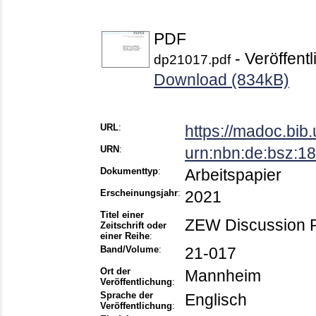
PDF
- Veröffentl
dp21017.pdf
Download (834kB)
URL
:
https://madoc.bi
URN
:
urn:nbn:de:bsz:
Dokumenttyp
:
Arbeitspapier
Erscheinungsjahr
:
2021
Titel einer
ZEW Discussion 
Zeitschrift oder
einer Reihe
:
Band/Volume
:
21-017
Ort der
Mannheim
Veröffentlichung
:
Sprache der
Englisch
Veröffentlichung
: