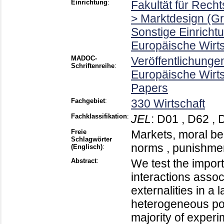
Einrichtung
:
Fakultät für Rech
> Marktdesign (G
Sonstige Einricht
Europäische Wirt
MADOC-
Veröffentlichunge
Schriftenreihe
:
Europäische Wirt
Papers
Fachgebiet
:
330 Wirtschaft
Fachklassifikation
:
JEL
:
D01 , D62 , 
Freie
Markets, moral beh
Schlagwörter
norms , punishmen
(Englisch)
:
Abstract
:
We test the impor
interactions assoc
externalities in a
heterogeneous po
majority of experi