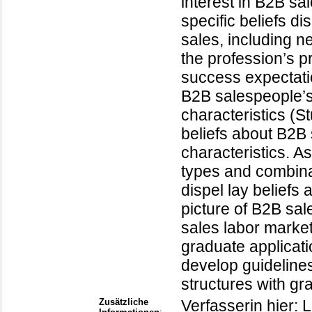
interest in B2B sa
specific beliefs 
sales, including n
the profession’s p
success expectati
B2B salespeople’s
characteristics (S
beliefs about B2B s
characteristics. As
types and combina
dispel lay beliefs 
picture of B2B sal
sales labor marke
graduate applicati
develop guidelines
structures with gr
Zusätzliche
Verfasserin hier: L