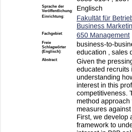
Sprache der
Englisch
Veröffentlichung
:
Einrichtung
:
Fakultät für Betri
Business Marketin
Fachgebiet
:
650 Management
Freie
business-to-busin
Schlagwörter
education , sales d
(Englisch)
:
Abstract
:
Given the pressing
educated recruits 
understanding how
interest in this pr
competitiveness. T
method approach t
measures against g
First, we develop
framework to unde