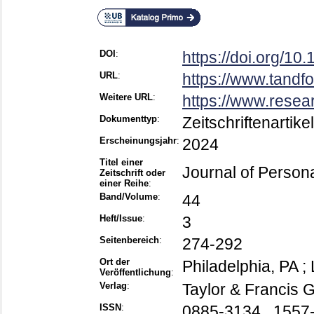
DOI
:
https://doi.org/1
URL
:
https://www.tandfo
Weitere URL
:
https://www.resea
Dokumenttyp
:
Zeitschriftenartikel
Erscheinungsjahr
:
2024
Titel einer
Journal of Person
Zeitschrift oder
einer Reihe
:
Band/Volume
:
44
Heft/Issue
:
3
Seitenbereich
:
274-292
Ort der
Philadelphia, PA ;
Veröffentlichung
:
Verlag
:
Taylor & Francis 
ISSN
:
0885-3134 , 1557