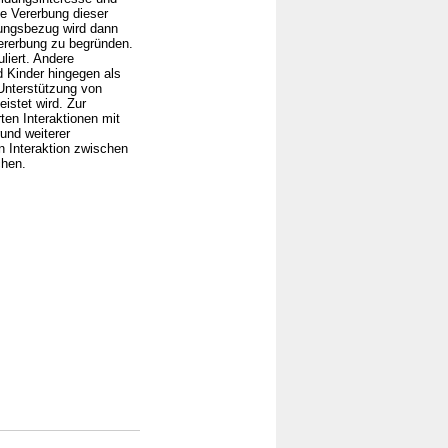
le Vererbung dieser
tungsbezug wird dann
ererbung zu begründen.
uliert. Andere
d Kinder hingegen als
 Unterstützung von
istet wird. Zur
ten Interaktionen mit
und weiterer
n Interaktion zwischen
chen.