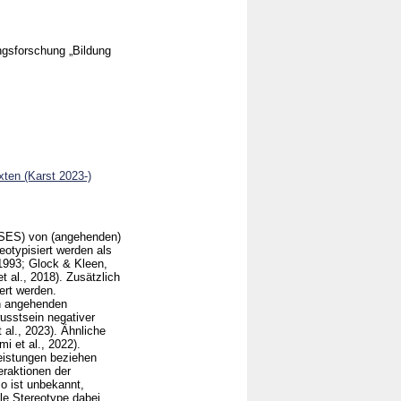
gs­forschung „Bildung
xten (Karst 2023-)
 (SES) von (angehenden)
reotypisiert werden als
1993; Glock & Kleen,
 al., 2018). Zusätzlich
ert werden.
on angehenden
wusstsein negativer
al., 2023). Ähnliche
i et al., 2022).
leistungen beziehen
eraktionen der
so ist unbekannt,
le Stereotype dabei