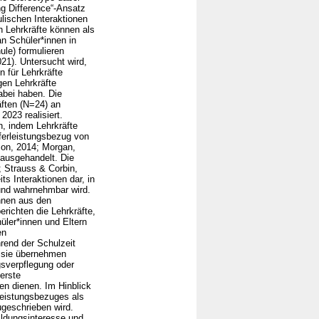
ng Difference“-Ansatz
lischen Interaktionen
h Lehrkräfte können als
n Schüler*innen in
ule) formulieren
021). Untersucht wird,
 für Lehrkräfte
gen Lehrkräfte
abei haben. Die
ften (N=24) an
023 realisiert.
n, indem Lehrkräfte
sferleistungsbezug von
son, 2014; Morgan,
 ausgehandelt. Die
; Strauss & Corbin,
s Interaktionen dar, in
 und wahrnehmbar wird.
nnen aus den
richten die Lehrkräfte,
üler*innen und Eltern
en
rend der Schulzeit
e sie übernehmen
gsverpflegung oder
 erste
n dienen. Im Hinblick
leistungsbezuges als
ugeschrieben wird.
ildungsinteresse und