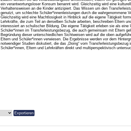
ein verantwortungsloser Konsum benannt wird. Gleichzeitig wird eine kulturel
Verhaltensweisen an die Kinder antizipiert. Das Wissen um den Transferleis
genutzt, um schlechte Schüler*innenleistungen durch die wahrgenommene V
Gleichzeitig wird eine Machtlosigkeit in Hinblick auf die eigene Tätigkeit form
Lehrkräfte, die zum Teil an derselben Schule arbeiten, beschreiben Eltern un
interessiert an schulischer Bildung. Die eigene Tätigkeit erleben sie als eine
Schüler*innen im Transferleistungsbezug, die auch gemeinsam mit Eltern gele
Begründung dieser unterschiedlichen Sichtweisen wird auf die oben aufgeführ
Eltern und Schüler*innen verwiesen. Die Ergebnisse werden vor dem Hintergr
notwendiger Studien diskutiert, die das „Doing“ vom Transferleistungsbezug i
Schüler*innen, Eltern und Lehrkräften direkt und multiperspektivisch untersu