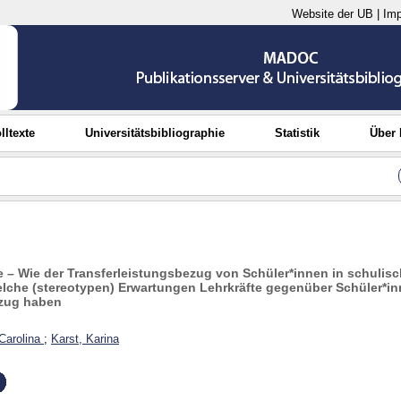
Website der UB
|
Im
lltexte
Universitätsbibliographie
Statistik
Über
e – Wie der Transferleistungsbezug von Schüler*innen in schulisc
elche (stereotypen) Erwartungen Lehrkräfte gegenüber Schüler*i
ezug haben
Carolina
;
Karst, Karina