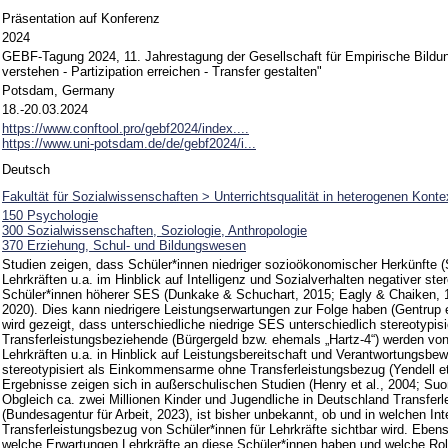
Präsentation auf Konferenz
2024
GEBF-Tagung 2024, 11. Jahrestagung der Gesellschaft für Empirische Bildun
verstehen - Partizipation erreichen - Transfer gestalten"
Potsdam, Germany
18.-20.03.2024
https://www.conftool.pro/gebf2024/index....
https://www.uni-potsdam.de/de/gebf2024/i...
Deutsch
Fakultät für Sozialwissenschaften > Unterrichtsqualität in heterogenen Konte
150 Psychologie
300 Sozialwissenschaften, Soziologie, Anthropologie
370 Erziehung, Schul- und Bildungswesen
Studien zeigen, dass Schüler*innen niedriger sozioökonomischer Herkünfte
Lehrkräften u.a. im Hinblick auf Intelligenz und Sozialverhalten negativer ste
Schüler*innen höherer SES (Dunkake & Schuchart, 2015; Eagly & Chaiken, 
2020). Dies kann niedrigere Leistungserwartungen zur Folge haben (Gentrup et
wird gezeigt, dass unterschiedliche niedrige SES unterschiedlich stereotypisi
Transferleistungsbeziehende (Bürgergeld bzw. ehemals „Hartz-4“) werden v
Lehrkräften u.a. in Hinblick auf Leistungsbereitschaft und Verantwortungsbe
stereotypisiert als Einkommensarme ohne Transferleistungsbezug (Yendell et 
Ergebnisse zeigen sich in außerschulischen Studien (Henry et al., 2004; Suom
Obgleich ca. zwei Millionen Kinder und Jugendliche in Deutschland Transfer
(Bundesagentur für Arbeit, 2023), ist bisher unbekannt, ob und in welchen Int
Transferleistungsbezug von Schüler*innen für Lehrkräfte sichtbar wird. Eben
welche Erwartungen Lehrkräfte an diese Schüler*innen haben und welche Rol