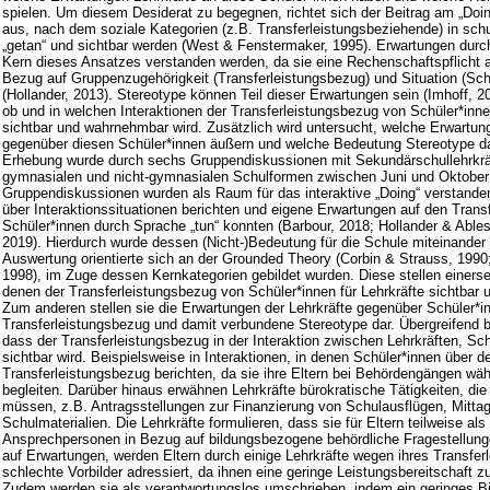
spielen. Um diesem Desiderat zu begegnen, richtet sich der Beitrag am „Doi
aus, nach dem soziale Kategorien (z.B. Transferleistungsbeziehende) in schu
„getan“ und sichtbar werden (West & Fenstermaker, 1995). Erwartungen durc
Kern dieses Ansatzes verstanden werden, da sie eine Rechenschaftspflicht a
Bezug auf Gruppenzugehörigkeit (Transferleistungsbezug) und Situation (Sch
(Hollander, 2013). Stereotype können Teil dieser Erwartungen sein (Imhoff, 2
ob und in welchen Interaktionen der Transferleistungsbezug von Schüler*innen
sichtbar und wahrnehmbar wird. Zusätzlich wird untersucht, welche Erwartun
gegenüber diesen Schüler*innen äußern und welche Bedeutung Stereotype d
Erhebung wurde durch sechs Gruppendiskussionen mit Sekundärschullehrkrä
gymnasialen und nicht-gymnasialen Schulformen zwischen Juni und Oktober 2
Gruppendiskussionen wurden als Raum für das interaktive „Doing“ verstande
über Interaktionssituationen berichten und eigene Erwartungen auf den Tran
Schüler*innen durch Sprache „tun“ konnten (Barbour, 2018; Hollander & Able
2019). Hierdurch wurde dessen (Nicht-)Bedeutung für die Schule miteinander
Auswertung orientierte sich an der Grounded Theory (Corbin & Strauss, 1990
1998), im Zuge dessen Kernkategorien gebildet wurden. Diese stellen einerseit
denen der Transferleistungsbezug von Schüler*innen für Lehrkräfte sichtbar
Zum anderen stellen sie die Erwartungen der Lehrkräfte gegenüber Schüler*i
Transferleistungsbezug und damit verbundene Stereotype dar. Übergreifend be
dass der Transferleistungsbezug in der Interaktion zwischen Lehrkräften, Sch
sichtbar wird. Beispielsweise in Interaktionen, in denen Schüler*innen über d
Transferleistungsbezug berichten, da sie ihre Eltern bei Behördengängen wäh
begleiten. Darüber hinaus erwähnen Lehrkräfte bürokratische Tätigkeiten, di
müssen, z.B. Antragsstellungen zur Finanzierung von Schulausflügen, Mitta
Schulmaterialien. Die Lehrkräfte formulieren, dass sie für Eltern teilweise als
Ansprechpersonen in Bezug auf bildungsbezogene behördliche Fragestellunge
auf Erwartungen, werden Eltern durch einige Lehrkräfte wegen ihres Transfer
schlechte Vorbilder adressiert, da ihnen eine geringe Leistungsbereitschaft z
Zudem werden sie als verantwortungslos umschrieben, indem ein geringes B